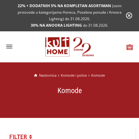
22% + DODATNIH 5% NA KOMPLETAN ASORTIMAN
(osim
proizvoda u kategorijama Horeca, Posebna ponuda i Anoora
Lighting) do 31.08.2026.
30% NA ANOORA LIGHTING
do 31.08.2026.
Naslovnica
Komode i police
Komode
Komode