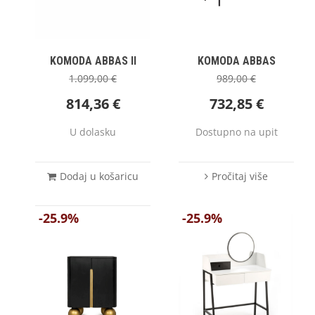
KOMODA ABBAS II
KOMODA ABBAS
1.099,00
€
989,00
€
814,36
€
732,85
€
U dolasku
Dostupno na upit
Dodaj u košaricu
Pročitaj više
-25.9%
-25.9%