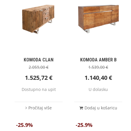
KOMODA CLAN
KOMODA AMBER B
2.059,00
€
1.539,00
€
1.525,72
€
1.140,40
€
Dostupno na upit
U dolasku
Pročitaj više
Dodaj u košaricu
-25.9%
-25.9%