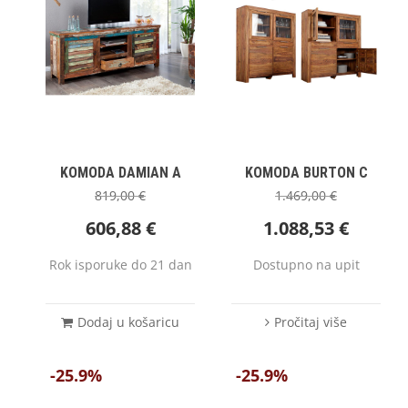
KOMODA DAMIAN A
KOMODA BURTON C
819,00
€
1.469,00
€
606,88
€
1.088,53
€
Rok isporuke do 21 dan
Dostupno na upit
Dodaj u košaricu
Pročitaj više
-25.9%
-25.9%