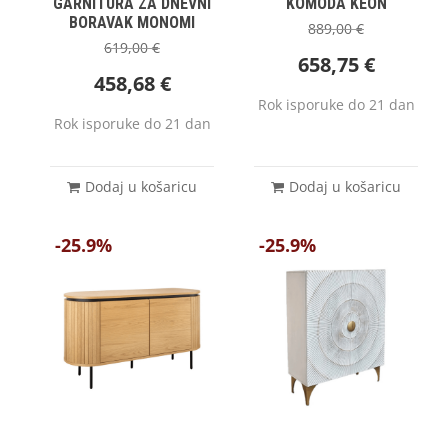
GARNITURA ZA DNEVNI
KOMODA KEON
BORAVAK MONOMI
889,00
€
619,00
€
658,75
€
458,68
€
Rok isporuke do 21 dan
Rok isporuke do 21 dan
Dodaj u košaricu
Dodaj u košaricu
-25.9%
-25.9%