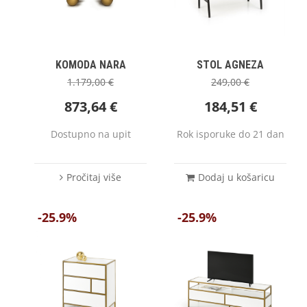
KOMODA NARA
STOL AGNEZA
1.179,00
€
249,00
€
873,64
€
184,51
€
Dostupno na upit
Rok isporuke do 21 dan
Pročitaj više
Dodaj u košaricu
-25.9%
-25.9%