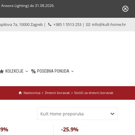
Anoora Lighting) do 31.08.2026.
pilova 7a, 10000 Zagreb
|
+385 1 5513 253
|
info@kult-home.hr
KOLEKCIJE
POSEBNA PONUDA
Naslovnica
Dnevni boravak
Stolići za dnevni boravak
Kult Home preporuka
.9%
-25.9%