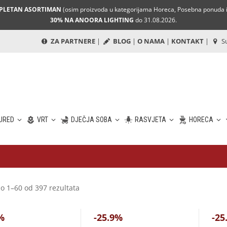
MPLETAN ASORTIMAN
(osim proizvoda u kategorijama Horeca, Posebna ponuda i 
30% NA ANOORA LIGHTING
do 31.08.2026.
ZA PARTNERE
|
BLOG
|
O NAMA
|
KONTAKT
|
Su
URED
VRT
DJEČJA SOBA
RASVJETA
HORECA
o 1–60 od 397 rezultata
%
-25.9%
-25