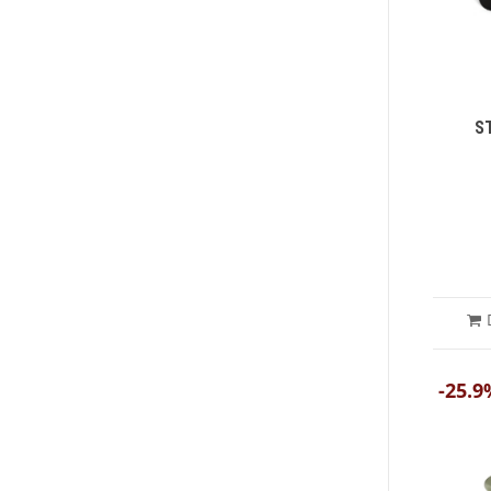
S
-25.9