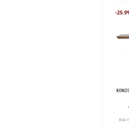
-25.9
KONZO
Rok 