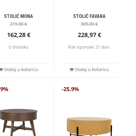
STOLIĆ MONA
STOLIĆ FAVARA
219,00
€
309,00
€
162,28
€
228,97
€
U dolasku
Rok isporuke 21 dan.
Dodaj u košaricu
Dodaj u košaricu
.9%
-25.9%