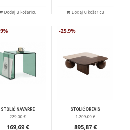
Dodaj u košaricu
Dodaj u košaricu
.9%
-25.9%
STOLIĆ NAVARRE
STOLIĆ DREVIS
229,00
€
1.209,00
€
169,69
€
895,87
€