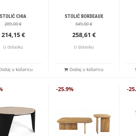
STOLIĆ CHIA
STOLIĆ BORDEAUX
289,00
€
349,00
€
214,15
€
258,61
€
U dolasku
U dolasku
Dodaj u košaricu
Dodaj u košaricu
%
-25.9%
-25