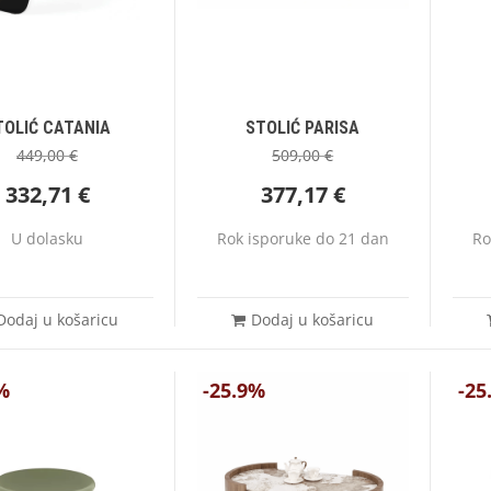
TOLIĆ CATANIA
STOLIĆ PARISA
449,00
€
509,00
€
332,71
€
377,17
€
U dolasku
Rok isporuke do 21 dan
Ro
Dodaj u košaricu
Dodaj u košaricu
%
-25.9%
-25