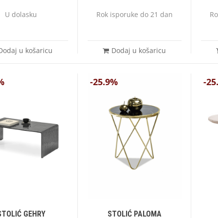
U dolasku
Rok isporuke do 21 dan
Ro
Dodaj u košaricu
Dodaj u košaricu
%
-25.9%
-25
STOLIĆ GEHRY
STOLIĆ PALOMA