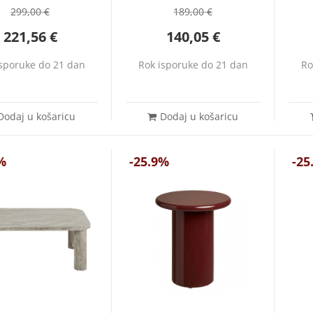
299,00
€
189,00
€
221,56
€
140,05
€
isporuke do 21 dan
Rok isporuke do 21 dan
Ro
Dodaj u košaricu
Dodaj u košaricu
%
-25.9%
-25