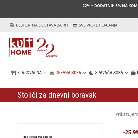
22% + DODATNIH 5% NA KO
BESPLATNA DOSTAVA ZA RH
|
SVE VRSTE PLAĆANJA
BLAGOVAONA
DNEVNA SOBA
SPAVAĆA SOBA
Stolići za dnevni boravak
HR
Prikazujem
-25.9
FILTRIRAJ PO CIJENI