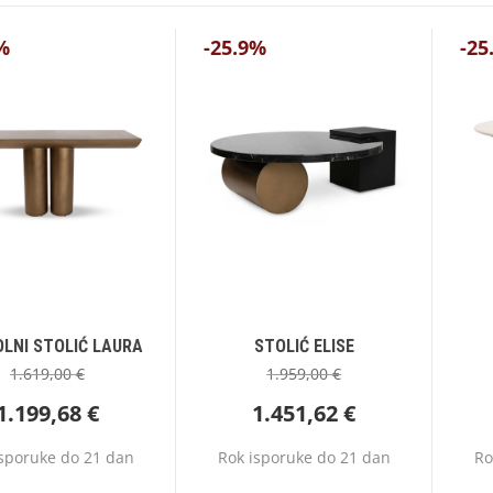
%
-25.9%
-25
LNI STOLIĆ LAURA
STOLIĆ ELISE
1.619,00
€
1.959,00
€
1.199,68
€
1.451,62
€
isporuke do 21 dan
Rok isporuke do 21 dan
Ro