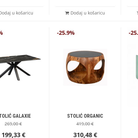
Dodaj u košaricu
Dodaj u košaricu
%
-25.9%
-25
TOLIĆ GALAXIE
STOLIĆ ORGANIC
269,00
€
419,00
€
199,33
€
310,48
€