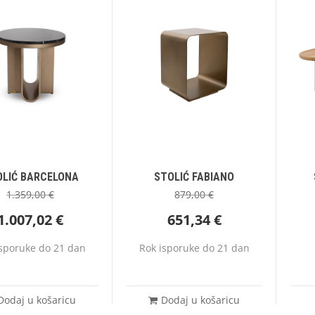
OLIĆ BARCELONA
STOLIĆ FABIANO
1.359,00
€
879,00
€
1.007,02
€
651,34
€
isporuke do 21 dan
Rok isporuke do 21 dan
Dodaj u košaricu
Dodaj u košaricu