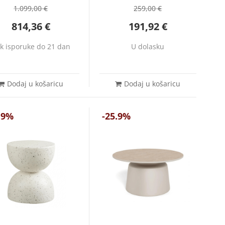
1.099,00
€
259,00
€
814,36
€
191,92
€
k isporuke do 21 dan
U dolasku
Dodaj u košaricu
Dodaj u košaricu
.9%
-25.9%