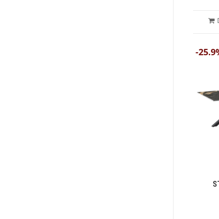
-25.9
S