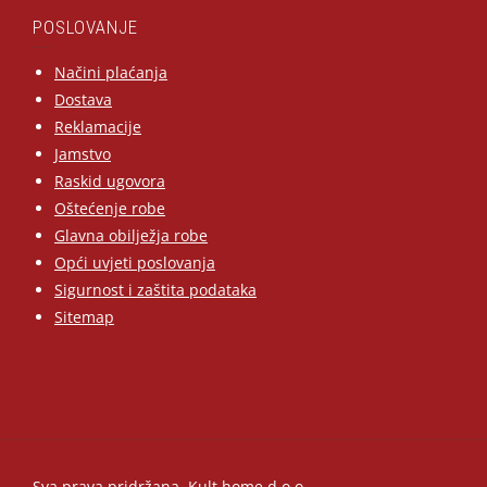
POSLOVANJE
Načini plaćanja
Dostava
Reklamacije
Jamstvo
Raskid ugovora
Oštećenje robe
Glavna obilježja robe
Opći uvjeti poslovanja
Sigurnost i zaštita podataka
Sitemap
Sva prava pridržana, Kult home d.o.o.