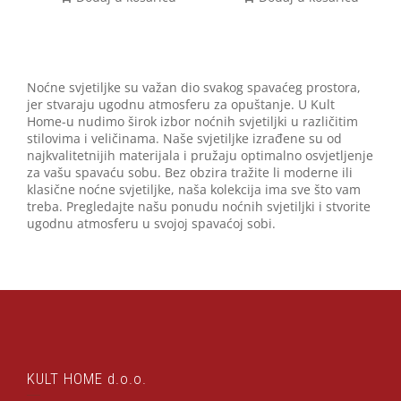
Noćne svjetiljke su važan dio svakog spavaćeg prostora,
jer stvaraju ugodnu atmosferu za opuštanje. U Kult
Home-u nudimo širok izbor noćnih svjetiljki u različitim
stilovima i veličinama. Naše svjetiljke izrađene su od
najkvalitetnijih materijala i pružaju optimalno osvjetljenje
za vašu spavaću sobu. Bez obzira tražite li moderne ili
klasične noćne svjetiljke, naša kolekcija ima sve što vam
treba. Pregledajte našu ponudu noćnih svjetiljki i stvorite
ugodnu atmosferu u svojoj spavaćoj sobi.
KULT HOME d.o.o.