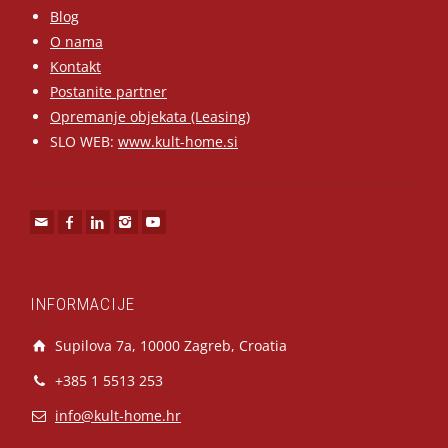
Blog
O nama
Kontakt
Postanite partner
Opremanje objekata (Leasing)
SLO WEB:
www.kult-home.si
INFORMACIJE
Supilova 7a, 10000 Zagreb, Croatia
+385 1 5513 253
info@kult-home.hr