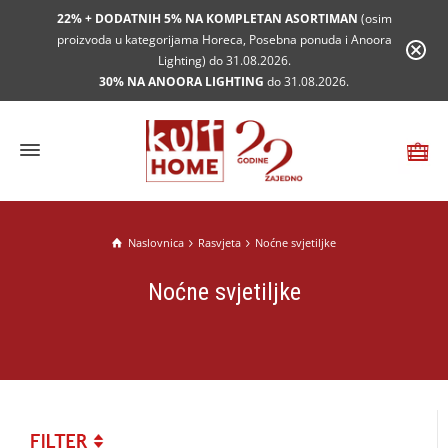
22% + DODATNIH 5% NA KOMPLETAN ASORTIMAN
(osim
proizvoda u kategorijama Horeca, Posebna ponuda i Anoora
Lighting) do 31.08.2026.
30% NA ANOORA LIGHTING
do 31.08.2026.
Naslovnica
Rasvjeta
Noćne svjetiljke
Noćne svjetiljke