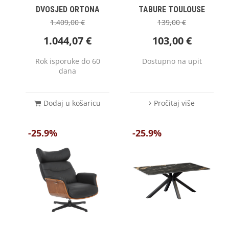
DVOSJED ORTONA
TABURE TOULOUSE
1.409,00
€
139,00
€
1.044,07
€
103,00
€
Rok isporuke do 60
Dostupno na upit
dana
Dodaj u košaricu
Pročitaj više
-25.9%
-25.9%