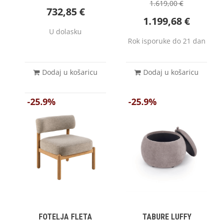
1.619,00
€
732,85
€
1.199,68
€
U dolasku
Rok isporuke do 21 dan
Dodaj u košaricu
Dodaj u košaricu
-25.9%
-25.9%
FOTELJA FLETA
TABURE LUFFY