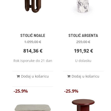
STOLIĆ NOALE
STOLIĆ ARGENTA
1.099,00
€
259,00
€
814,36
€
191,92
€
Rok isporuke do 21 dan
U dolasku
Dodaj u košaricu
Dodaj u košaricu
-25.9%
-25.9%