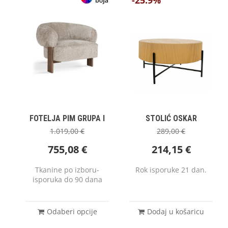
-25.9%
FOTELJA PIM GRUPA I
STOLIĆ OSKAR
1.019,00
€
289,00
€
755,08
€
214,15
€
Tkanine po izboru-
Rok isporuke 21 dan.
isporuka do 90 dana
Odaberi opcije
Dodaj u košaricu