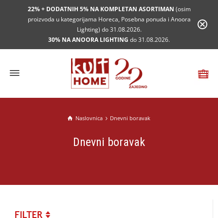
22% + DODATNIH 5% NA KOMPLETAN ASORTIMAN
(osim
proizvoda u kategorijama Horeca, Posebna ponuda i Anoora
Lighting) do 31.08.2026.
30% NA ANOORA LIGHTING
do 31.08.2026.
Naslovnica
Dnevni boravak
Dnevni boravak