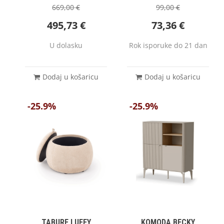
669,00
€
99,00
€
495,73
€
73,36
€
U dolasku
Rok isporuke do 21 dan
Dodaj u košaricu
Dodaj u košaricu
-25.9%
-25.9%
TABURE LUFFY
KOMODA BECKY