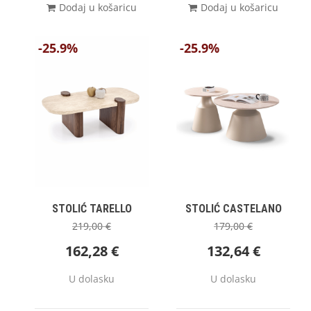
Dodaj u košaricu
Dodaj u košaricu
-25.9%
-25.9%
STOLIĆ TARELLO
STOLIĆ CASTELANO
219,00
€
179,00
€
162,28
€
132,64
€
U dolasku
U dolasku