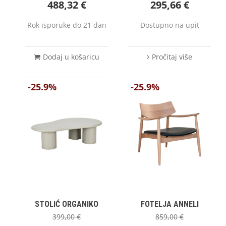
488,32
€
295,66
€
Rok isporuke do 21 dan
Dostupno na upit
Dodaj u košaricu
Pročitaj više
-25.9%
-25.9%
STOLIĆ ORGANIKO
FOTELJA ANNELI
399,00
€
859,00
€