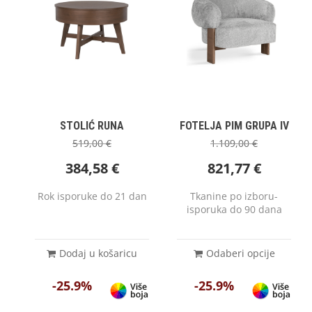
STOLIĆ RUNA
FOTELJA PIM GRUPA IV
519,00
€
1.109,00
€
384,58
€
821,77
€
Rok isporuke do 21 dan
Tkanine po izboru-
isporuka do 90 dana
Dodaj u košaricu
Odaberi opcije
-25.9%
-25.9%