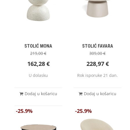
STOLIĆ MONA
STOLIĆ FAVARA
219,00
€
309,00
€
162,28
€
228,97
€
U dolasku
Rok isporuke 21 dan.
Dodaj u košaricu
Dodaj u košaricu
-25.9%
-25.9%