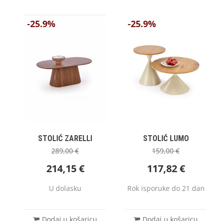
-25.9%
-25.9%
STOLIĆ ZARELLI
STOLIĆ LUMO
289,00
€
159,00
€
214,15
€
117,82
€
U dolasku
Rok isporuke do 21 dan
Dodaj u košaricu
Dodaj u košaricu