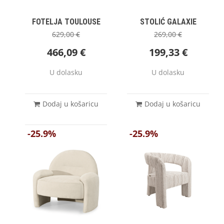
FOTELJA TOULOUSE
STOLIĆ GALAXIE
629,00
€
269,00
€
466,09
€
199,33
€
U dolasku
U dolasku
Dodaj u košaricu
Dodaj u košaricu
-25.9%
-25.9%