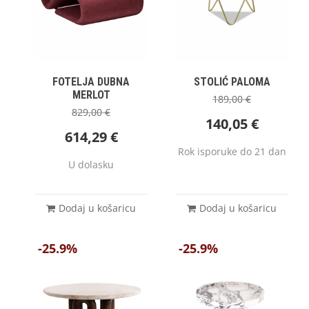
FOTELJA DUBNA
STOLIĆ PALOMA
MERLOT
189,00
€
829,00
€
140,05
€
614,29
€
Rok isporuke do 21 dan
U dolasku
Dodaj u košaricu
Dodaj u košaricu
-25.9%
-25.9%