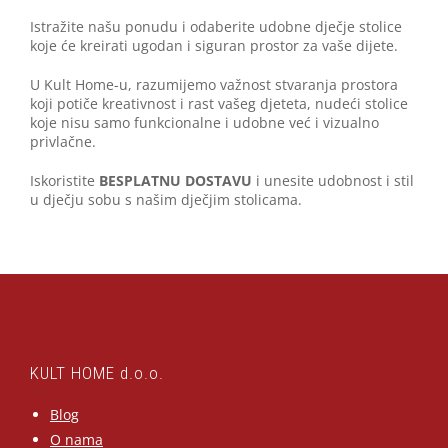
Istražite našu ponudu i odaberite udobne dječje stolice
koje će kreirati ugodan i siguran prostor za vaše dijete.
U Kult Home-u, razumijemo važnost stvaranja prostora
koji potiče kreativnost i rast vašeg djeteta, nudeći stolice
koje nisu samo funkcionalne i udobne već i vizualno
privlačne.
Iskoristite
BESPLATNU DOSTAVU
i unesite udobnost i stil
u dječju sobu s našim dječjim stolicama.
KULT HOME d.o.o.
Blog
O nama