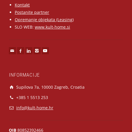
Kontakt
Postanite partner
Opremanje objekata (Leasing)
SLO WEB:
www.kult-home.si
INFORMACIJE
Supilova 7a, 10000 Zagreb, Croatia
+385 1 5513 253
info@kult-home.hr
OIB
80852392466