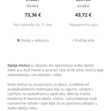
99,00
€
59,00
€
73,36
€
43,72
€
Rok isporuke do 21 dan
Dostupno na upit
Dodaj u košaricu
Pročitaj više
Dječje stolice
su ključan dio opremanja svake dječje
sobe, a u Kult Home-u pronaći ćete širok izbor stolica koje
zadovoljavaju sve potrebe i želje.
Naše stolice su dizajnirane za djecu, izrađene od
visokokvalitetnih materijala koji su sigurni, udobni i
izdržljivi za svakodnevnu upotrebu. Bilo da tražite
moderne ili klasične dječje stolice, naša kolekcija nudi
raznovrsne stilove i boje koje će se savršeno uklopiti u
svaku dječju sobu.