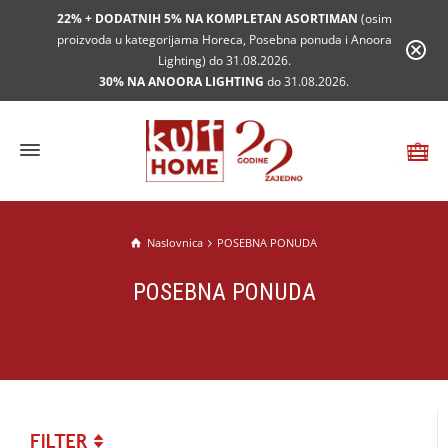
22% + DODATNIH 5% NA KOMPLETAN ASORTIMAN
(osim
proizvoda u kategorijama Horeca, Posebna ponuda i Anoora
Lighting) do 31.08.2026.
30% NA ANOORA LIGHTING
do 31.08.2026.
Naslovnica
POSEBNA PONUDA
POSEBNA PONUDA