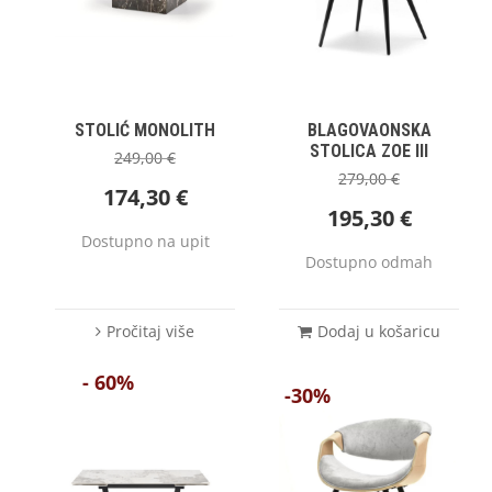
STOLIĆ MONOLITH
BLAGOVAONSKA
STOLICA ZOE III
249,00
€
279,00
€
174,30
€
195,30
€
Dostupno na upit
Dostupno odmah
Pročitaj više
Dodaj u košaricu
- 60%
-30%