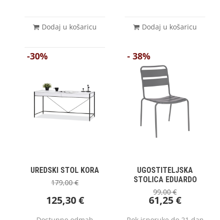
Dodaj u košaricu
Dodaj u košaricu
-30%
- 38%
UREDSKI STOL KORA
UGOSTITELJSKA
STOLICA EDUARDO
179,00
€
99,00
€
125,30
€
61,25
€
Dostupno odmah
Rok isporuke do 21 dan