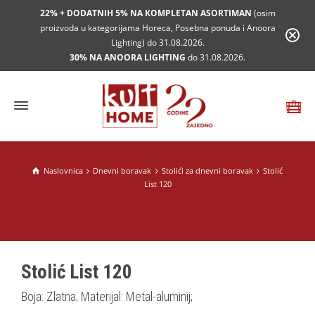
22% + DODATNIH 5% NA KOMPLETAN ASORTIMAN
(osim
proizvoda u kategorijama Horeca, Posebna ponuda i Anoora
Lighting) do 31.08.2026.
30% NA ANOORA LIGHTING
do 31.08.2026.
Naslovnica
Dnevni boravak
Stolići za dnevni boravak
Stolić
List 120
Stolić List 120
Boja: Zlatna; Materijal: Metal-aluminij;