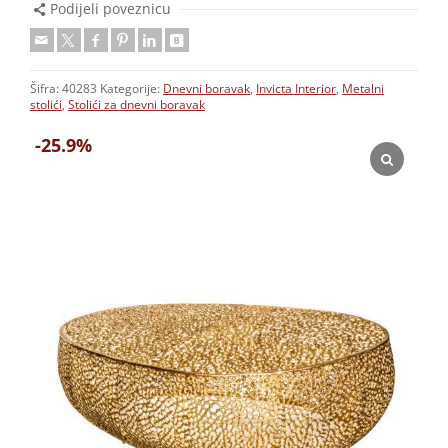
Podijeli poveznicu
Šifra:
40283
Kategorije:
Dnevni boravak
,
Invicta Interior
,
Metalni
stolići
,
Stolići za dnevni boravak
-25.9%