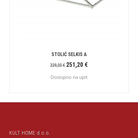
STOLIĆ SELKIS A
251,20
€
339,00
€
Dostupno na upit
KULT HOME d.o.o.