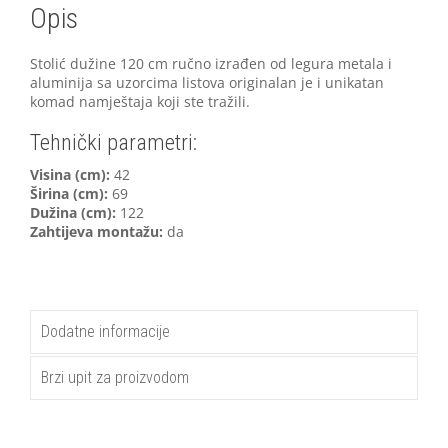
Opis
Stolić dužine 120 cm ručno izrađen od legura metala i
aluminija sa uzorcima listova originalan je i unikatan
komad namještaja koji ste tražili.
Tehnički parametri:
V
isina (cm):
42
Širina (cm):
69
Dužina (cm):
122
Zahtijeva montažu:
da
Dodatne informacije
Brzi upit za proizvodom