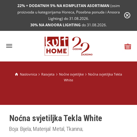
22% + DODATNIH 5% NA KOMPLETAN ASORTIMAN
(osim
proizvoda u kategorijama Horeca, Posebna ponuda i Anoora
Lighting) do 31.08.2026.
30% NA ANOORA LIGHTING
do 31.08.2026.
Naslovnica
Rasvjeta
Noćne svjetiljke
Noćna svjetiljka Tekla
White
Noćna svjetiljka Tekla White
Boja: Bijela; Materijal: Metal, Tkanina;