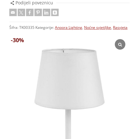
Podijeli poveznicu
Šifra:
TK00335
Kategorije:
Anoora Lighting
,
Noćne svjetiljke
,
Rasvjeta
-30%