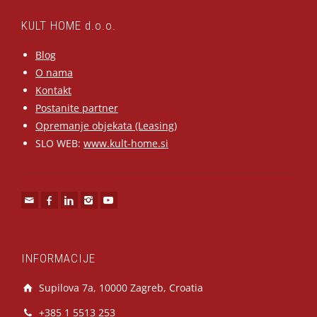
KULT HOME d.o.o.
Blog
O nama
Kontakt
Postanite partner
Opremanje objekata (Leasing)
SLO WEB:
www.kult-home.si
INFORMACIJE
Supilova 7a, 10000 Zagreb, Croatia
+385 1 5513 253