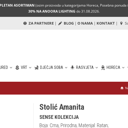
MPLETAN ASORTIMAN
(osim proizvoda u kategorijama Horeca, Posebna ponuda i 
30% NA ANOORA LIGHTING
do 31.08.2026.
ZA PARTNERE
|
BLOG
|
O NAMA
|
KONTAKT
|
Su
URED
VRT
DJEČJA SOBA
RASVJETA
HORECA
N
Stolić Amanita
SENSE KOLEKCIJA
Boja: Crna, Prirodna; Materijal: Ratan;