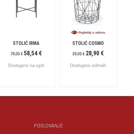
STOLIĆ IRMA
STOLIĆ COSMO
58,54
€
28,90
€
79,00
€
39,00
€
Dostupno na upit
Dostupno odmah
POSLOVANJE