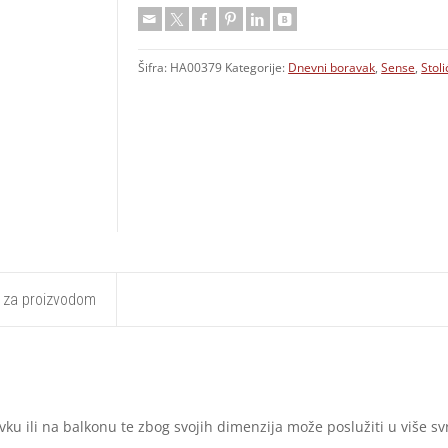
Šifra:
HA00379
Kategorije:
Dnevni boravak
,
Sense
,
Stoli
t za proizvodom
vku ili na balkonu te zbog svojih dimenzija može poslužiti u više sv