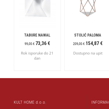
TABURE NAWAL
STOLIĆ PALOMA
73,36
€
154,87
€
99,00
€
209,00
€
Rok isporuke do 21
Dostupno na upit
dan
KULT HOME d.o.o.
INFORMA