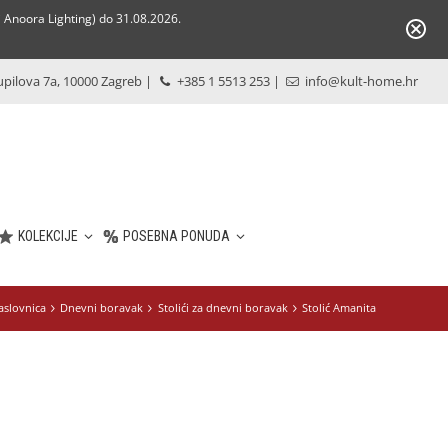
Anoora Lighting) do 31.08.2026.
pilova 7a, 10000 Zagreb
|
+385 1 5513 253
|
info@kult-home.hr
KOLEKCIJE
POSEBNA PONUDA
aslovnica
Dnevni boravak
Stolići za dnevni boravak
Stolić Amanita