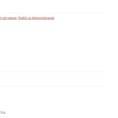
ći od ratana
,
Stolići za dnevni boravak
rha.