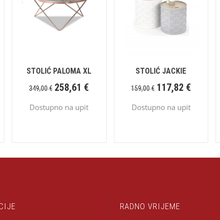
STOLIĆ PALOMA XL
STOLIĆ JACKIE
258,61
€
117,82
€
349,00
€
159,00
€
Dostupno na upit
Dostupno na upit
CIJE
RADNO VRIJEME