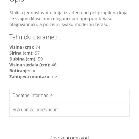
Stolica jednostavnih linija izrađena od polipropilena koja
će svojom klasičnom elegancijom upotpuniti Vašu
blagovaonicu, a po želji i svaku modernu terasu.
Tehnički parametri:
V
isina (cm):
74
Širina (cm):
57
Dubina (cm):
50
Visina sjedala (cm):
46
Rotiranje:
ne
Zahtijeva montažu:
ne
Dodatne informacije
Brzi upit za proizvodom
Povezani proizvodi