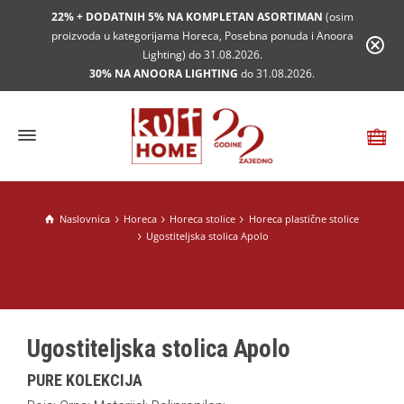
22% + DODATNIH 5% NA KOMPLETAN ASORTIMAN
(osim
proizvoda u kategorijama Horeca, Posebna ponuda i Anoora
Lighting) do 31.08.2026.
30% NA ANOORA LIGHTING
do 31.08.2026.
Naslovnica
Horeca
Horeca stolice
Horeca plastične stolice
Ugostiteljska stolica Apolo
Ugostiteljska stolica Apolo
PURE KOLEKCIJA