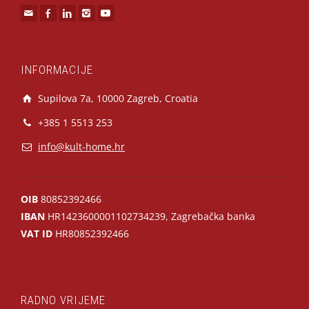
INFORMACIJE
Supilova 7a, 10000 Zagreb, Croatia
+385 1 5513 253
info@kult-home.hr
OIB
80852392466
IBAN
HR1423600001102734239, Zagrebačka banka
VAT ID
HR80852392466
RADNO VRIJEME