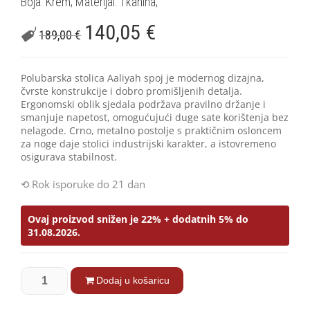
Boja: Krem; Materijal: Tkanina;
140,05
€
189,00
€
Polubarska stolica Aaliyah spoj je modernog dizajna,
čvrste konstrukcije i dobro promišljenih detalja.
Ergonomski oblik sjedala podržava pravilno držanje i
smanjuje napetost, omogućujući duge sate korištenja bez
nelagode. Crno, metalno postolje s praktičnim osloncem
za noge daje stolici industrijski karakter, a istovremeno
osigurava stabilnost.
Rok isporuke do 21 dan
Ovaj proizvod snižen je 22% + dodatnih 5% do
31.08.2026.
Dodaj u košaricu