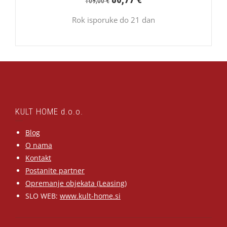
109,00
€
Rok isporuke do 21 dan
KULT HOME d.o.o.
Blog
O nama
Kontakt
Postanite partner
Opremanje objekata (Leasing)
SLO WEB:
www.kult-home.si