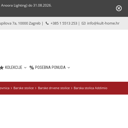
Anoora Lighting) do 31.08.2026.
pilova 7a, 10000 Zagreb
|
+385 1 5513 253
|
info@kult-home.hr
KOLEKCIJE
POSEBNA PONUDA
ovnica
Barske stolice
Barske drvene stolice
Barska stolica Addimio