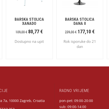
BARSKA STOLICA
BARSKA STOLICA
XANADO
DANA II
80,77
€
177,10
€
109,00
€
239,00
€
Dostupno na upit
Rok isporuke do 21
dan
CIJE
RADNO VRIJEME
a 7a, 10000 Zagreb, Croatia
pon-pet: 09:00-20:00
sub: 09:00-14:00