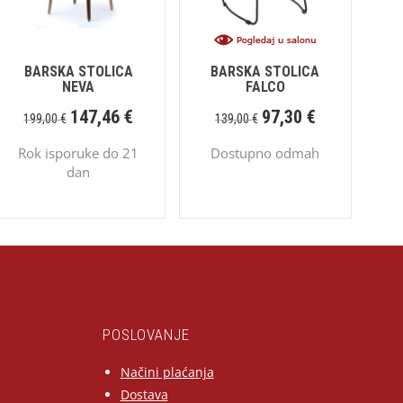
BARSKA STOLICA
BARSKA STOLICA
NEVA
FALCO
147,46
€
97,30
€
199,00
€
139,00
€
Rok isporuke do 21
Dostupno odmah
dan
POSLOVANJE
Načini plaćanja
Dostava