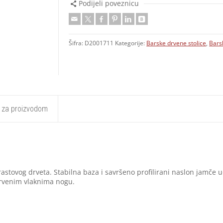
Podijeli poveznicu
Šifra:
D2001711
Kategorije:
Barske drvene stolice
,
Bars
t za proizvodom
stovog drveta. Stabilna baza i savršeno profilirani naslon jamče u
drvenim vlaknima nogu.