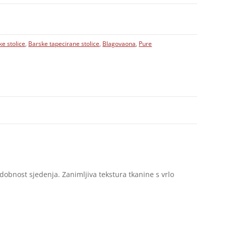
ke stolice
,
Barske tapecirane stolice
,
Blagovaona
,
Pure
dobnost sjedenja. Zanimljiva tekstura tkanine s vrlo