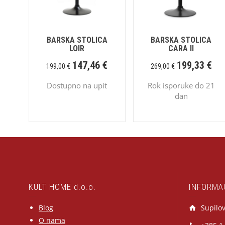
BARSKA STOLICA
BARSKA STOLICA
LOIR
CARA II
147,46
€
199,33
€
199,00
€
269,00
€
Dostupno na upit
Rok isporuke do 21
dan
KULT HOME d.o.o.
INFORMA
Blog
Supilov
O nama