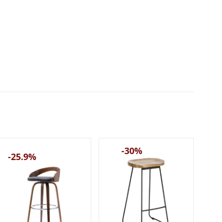
-30%
-25.9%