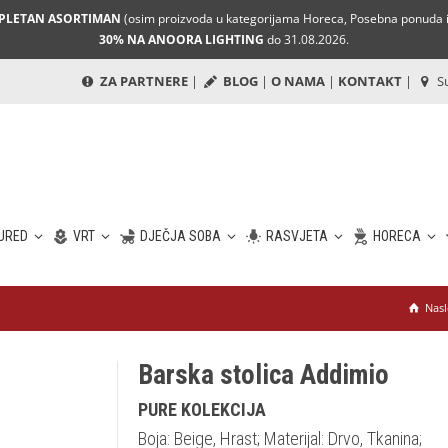
MPLETAN ASORTIMAN
(osim proizvoda u kategorijama Horeca, Posebna ponuda i 
30% NA ANOORA LIGHTING
do 31.08.2026.
ZA PARTNERE
|
BLOG
|
O NAMA
|
KONTAKT
|
Su
URED
VRT
DJEČJA SOBA
RASVJETA
HORECA
Nasl
Barska stolica Addimio
PURE KOLEKCIJA
Boja: Beige, Hrast; Materijal: Drvo, Tkanina;