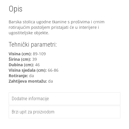
Opis
Barska stolica ugodne tkanine s prošivima i crnim
rotirajućim postoljem pristajati će u interijere i
ugostiteljske objekte.
Tehnički parametri:
V
isina (cm):
89-109
Širina (cm):
39
Dubina (cm):
46
Visina sjedala (cm):
66-86
Rotiranje:
da
Zahtijeva montažu:
da
Dodatne informacije
Brzi upit za proizvodom