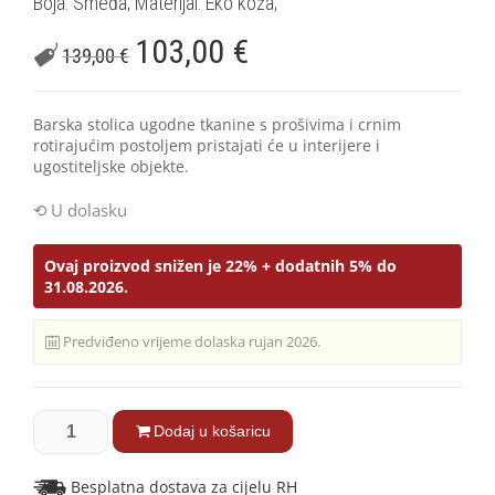
Boja: Smeđa; Materijal: Eko koža;
103,00
€
139,00
€
Barska stolica ugodne tkanine s prošivima i crnim
rotirajućim postoljem pristajati će u interijere i
ugostiteljske objekte.
U dolasku
Ovaj proizvod snižen je 22% + dodatnih 5% do
31.08.2026.
Predviđeno vrijeme dolaska rujan 2026.
Dodaj u košaricu
Besplatna dostava za cijelu RH