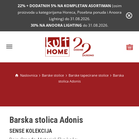
22% + DODATNIH 5% NA KOMPLETAN ASORTIMAN
(osim
proizvoda u kategorijama Horeca, Posebna ponuda i Anoora
Lighting) do 31.08.2026.
30% NA ANOORA LIGHTING
do 31.08.2026.
Naslovnica
Barske stolice
Barske tapecirane stolice
Barska
stolica Adonis
Barska stolica Adonis
SENSE KOLEKCIJA