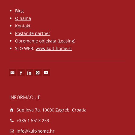
Blog
O nama
Kontakt
Postanite partner
Opremanje objekata (Leasing)
SLO WEB:
www.kult-home.si
INFORMACIJE
Supilova 7a, 10000 Zagreb, Croatia
+385 1 5513 253
info@kult-home.hr