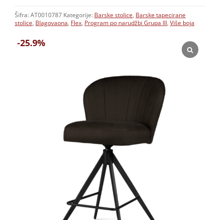
Šifra:
AT0010787
Kategorije:
Barske stolice
,
Barske tapecirane
stolice
,
Blagovaona
,
Flex
,
Program po narudžbi Grupa III
,
Više boja
-25.9%