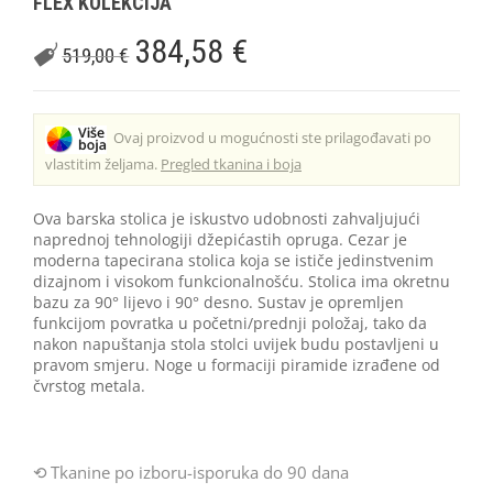
FLEX KOLEKCIJA
384,58
€
519,00
€
Ovaj proizvod u mogućnosti ste prilagođavati po
vlastitim željama.
Pregled tkanina i boja
Ova barska stolica je iskustvo udobnosti zahvaljujući
naprednoj tehnologiji džepićastih opruga. Cezar je
moderna tapecirana stolica koja se ističe jedinstvenim
dizajnom i visokom funkcionalnošću. Stolica ima okretnu
bazu za 90° lijevo i 90° desno. Sustav je opremljen
funkcijom povratka u početni/prednji položaj, tako da
nakon napuštanja stola stolci uvijek budu postavljeni u
pravom smjeru. Noge u formaciji piramide izrađene od
čvrstog metala.
Tkanine po izboru-isporuka do 90 dana