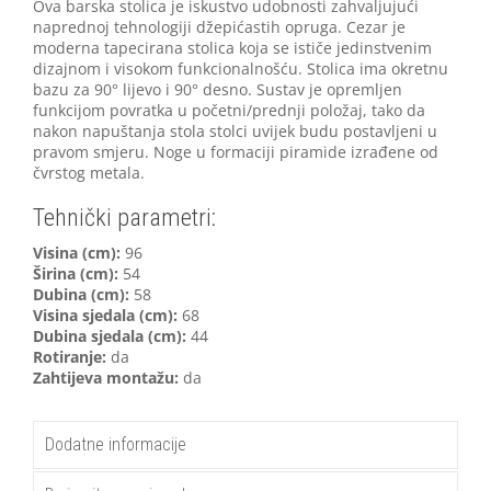
Ova barska stolica je iskustvo udobnosti zahvaljujući
naprednoj tehnologiji džepićastih opruga. Cezar je
moderna tapecirana stolica koja se ističe jedinstvenim
dizajnom i visokom funkcionalnošću. Stolica ima okretnu
bazu za 90° lijevo i 90° desno. Sustav je opremljen
funkcijom povratka u početni/prednji položaj, tako da
nakon napuštanja stola stolci uvijek budu postavljeni u
pravom smjeru. Noge u formaciji piramide izrađene od
čvrstog metala.
Tehnički parametri:
Visina (cm):
96
Širina (cm):
54
Dubina (cm):
58
Visina sjedala (cm):
68
Dubina sjedala (cm):
44
Rotiranje:
da
Zahtijeva montažu:
da
Dodatne informacije