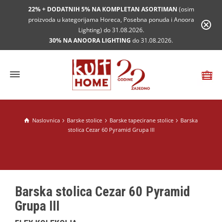
22% + DODATNIH 5% NA KOMPLETAN ASORTIMAN
(osim
proizvoda u kategorijama Horeca, Posebna ponuda i Anoora
Lighting) do 31.08.2026.
30% NA ANOORA LIGHTING
do 31.08.2026.
Naslovnica
Barske stolice
Barske tapecirane stolice
Barska
stolica Cezar 60 Pyramid Grupa III
Barska stolica Cezar 60 Pyramid
Grupa III