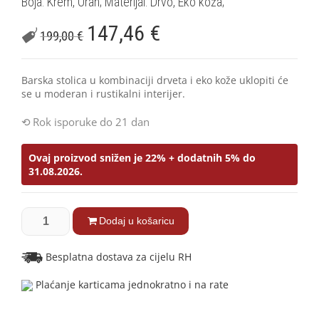
Boja: Krem, Orah; Materijal: Drvo, Eko koža;
147,46
€
199,00
€
Barska stolica u kombinaciji drveta i eko kože uklopiti će
se u moderan i rustikalni interijer.
Rok isporuke do 21 dan
Ovaj proizvod snižen je 22% + dodatnih 5% do
31.08.2026.
Dodaj u košaricu
Besplatna dostava za cijelu RH
Plaćanje karticama jednokratno i na rate