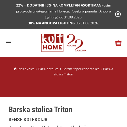
22% + DODATNIH 5% NA KOMPLETAN ASORTIMAN
(osim
proizvoda u kategorijama Horeca, Posebna ponuda i Anoora
Lighting) do 31.08.2026.
30% NA ANOORA LIGHTING
do 31.08.2026.
Naslovnica
Barske stolice
Barske tapecirane stolice
Barska
stolica Triton
Barska stolica Triton
SENSE KOLEKCIJA