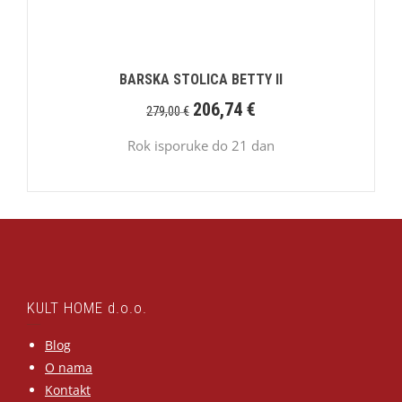
BARSKA STOLICA BETTY II
206,74
€
279,00
€
Rok isporuke do 21 dan
KULT HOME d.o.o.
Blog
O nama
Kontakt