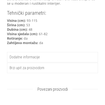
se u moderan i rustikalni interijer.
Tehnički parametri:
V
isina (cm):
93-115
Širina (cm):
53
Dubina (cm):
48
Visina sjedala (cm):
61-82
Rotiranje:
da
Zahtijeva montažu:
da
Dodatne informacije
Brzi upit za proizvodom
Povezani proizvodi