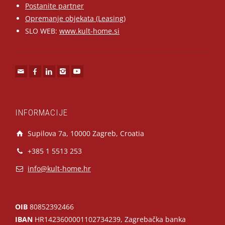
Postanite partner
Opremanje objekata (Leasing)
SLO WEB:
www.kult-home.si
INFORMACIJE
Supilova 7a, 10000 Zagreb, Croatia
+385 1 5513 253
info@kult-home.hr
OIB
80852392466
IBAN
HR1423600001102734239, Zagrebačka banka