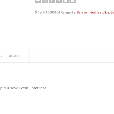
Šifra:
HA0006164
Kategorije:
Barske metalne stolice
,
Ba
t za proizvodom
piti u svaku vrstu interijera.