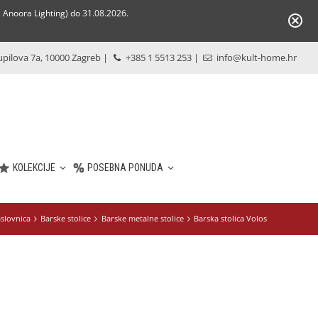
Anoora Lighting) do 31.08.2026.
pilova 7a, 10000 Zagreb
|
+385 1 5513 253
|
info@kult-home.hr
KOLEKCIJE
POSEBNA PONUDA
slovnica
Barske stolice
Barske metalne stolice
Barska stolica Volos