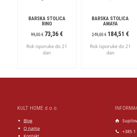
BARSKA STOLICA
BARSKA STOLICA
RINO
AMAYA
73,36
€
184,51
€
99,00
€
249,00
€
Rok isporuke do 21
Rok isporuke do 21
dan
dan
KULT HOME d.o.o.
INFORMA
Blog
Supilov
O nama
+385 1
Kontakt