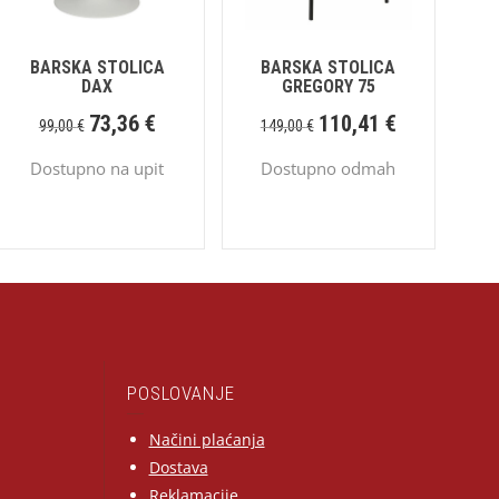
BARSKA STOLICA
BARSKA STOLICA
DAX
GREGORY 75
73,36
€
110,41
€
99,00
€
149,00
€
Dostupno na upit
Dostupno odmah
POSLOVANJE
Načini plaćanja
Dostava
Reklamacije