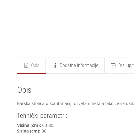
Opis
Dodatne informacije
Brzi upi
Opis
Barska stolica u kombinaciji drveta i metala lako će se uklo
Tehnički parametri:
V
isina (cm):
63-80
Širina (cm):
30