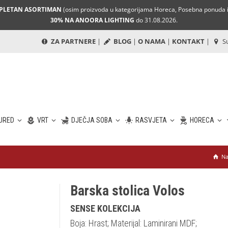
MPLETAN ASORTIMAN
(osim proizvoda u kategorijama Horeca, Posebna ponuda i 
30% NA ANOORA LIGHTING
do 31.08.2026.
ZA PARTNERE
|
BLOG
|
O NAMA
|
KONTAKT
|
Su
URED
VRT
DJEČJA SOBA
RASVJETA
HORECA
Na
Barska stolica Volos
SENSE KOLEKCIJA
Boja: Hrast; Materijal: Laminirani MDF;