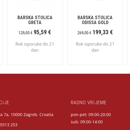
BARSKA STOLICA
BARSKA STOLICA
GRETA
ODISSA GOLD
95,59
€
199,33
€
129,00
€
269,00
€
Rok isporuke do 21
Rok isporuke do 21
dan
dan
CIJE
RADNO VRIJEME
a 7a, 10000 Zagreb, Croatia
pon-pet: 09:00-20:00
sub: 09:00-14:00
 5513 253