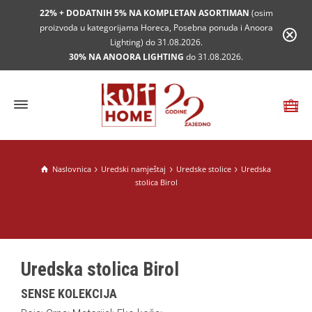
22% + DODATNIH 5% NA KOMPLETAN ASORTIMAN
(osim
proizvoda u kategorijama Horeca, Posebna ponuda i Anoora
Lighting) do 31.08.2026.
30% NA ANOORA LIGHTING
do 31.08.2026.
Naslovnica
Uredski namještaj
Uredske stolice
Uredska
stolica Birol
Uredska stolica Birol
SENSE KOLEKCIJA