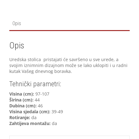
Opis
Opis
Uredska stolica pristajati će savršeno u sve urede, a
svojim iznimnim dizajnom može se lako uklopiti i u radni
kutak Vašeg dnevnog boravka.
Tehnički parametri:
V
isina (cm):
97-107
Širina (cm):
44
Dubina (cm):
46
Visina sjedala (cm):
39-49
Rotiranje:
da
Zahtijeva montažu:
da