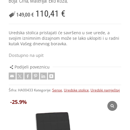
Boja: Crna; Materijal: Eko koža;
110,41
€
149,00
€
Uredska stolica pristajati će savršeno u sve urede, a
svojim iznimnim dizajnom može se lako uklopiti i u radni
kutak Vašeg dnevnog boravka.
Dostupno na upit
Podijeli poveznicu
Šifra:
HA00433
Kategorije:
Sense
,
Uredske stolice
,
Uredski namještaj
-25.9%