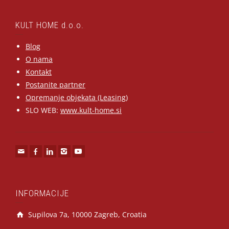
KULT HOME d.o.o.
Blog
O nama
Kontakt
Postanite partner
Opremanje objekata (Leasing)
SLO WEB:
www.kult-home.si
INFORMACIJE
Supilova 7a, 10000 Zagreb, Croatia