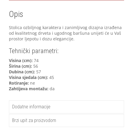
Opis
Stolica ozbiljnog karaktera i zanimljivog dizajna izrađena
od kvalitetnog drveta i ugodnog baršuna unijeti će u Vaš
prostor ljepotu i dozu elegancije.
Tehnički parametri:
V
isina (cm):
74
Širina (cm):
56
Dubina (cm):
57
Visina sjedala (cm):
45
Rotiranje:
ne
Zahtijeva montažu:
da
Dodatne informacije
Brzi upit za proizvodom