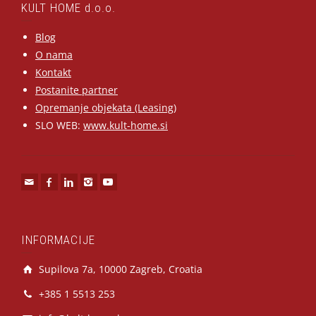
KULT HOME d.o.o.
Blog
O nama
Kontakt
Postanite partner
Opremanje objekata (Leasing)
SLO WEB:
www.kult-home.si
INFORMACIJE
Supilova 7a, 10000 Zagreb, Croatia
+385 1 5513 253