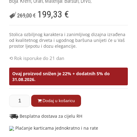
Boja: Krem, Orah; Materijal: Baršun, Drvo;
199,33
€
269,00
€
Stolica ozbiljnog karaktera i zanimljivog dizajna izrađena
od kvalitetnog drveta i ugodnog baršuna unijeti će u Vaš
prostor ljepotu i dozu elegancije.
Rok isporuke do 21 dan
Ovaj proizvod snižen je 22% + dodatnih 5% do
31.08.2026.
Dodaj u košaricu
Besplatna dostava za cijelu RH
Plaćanje karticama jednokratno i na rate