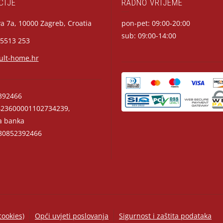
CIJE
RADNO VRIJEME
a 7a, 10000 Zagreb, Croatia
pon-pet: 09:00-20:00
sub: 09:00-14:00
 5513 253
ult-home.hr
392466
23600001102734239,
a banka
0852392466
cookies)
Opći uvjeti poslovanja
Sigurnost i zaštita podataka