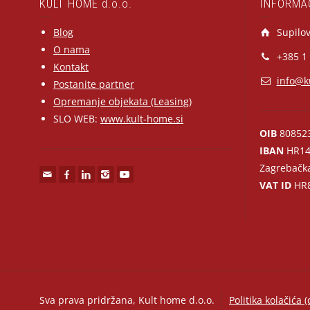
KULT HOME d.o.o.
INFORMA
Blog
Supilov
O nama
+385 1
Kontakt
info@k
Postanite partner
Opremanje objekata (Leasing)
SLO WEB:
www.kult-home.si
OIB
80852
IBAN
HR14
Zagrebačk
VAT ID
HR8
Sva prava pridržana, Kult home d.o.o.
Politika kolačića (