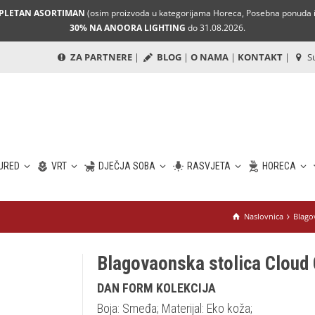
MPLETAN ASORTIMAN
(osim proizvoda u kategorijama Horeca, Posebna ponuda i 
30% NA ANOORA LIGHTING
do 31.08.2026.
ZA PARTNERE
|
BLOG
|
O NAMA
|
KONTAKT
|
Su
URED
VRT
DJEČJA SOBA
RASVJETA
HORECA
Naslovnica
Blago
Blagovaonska stolica Cloud
DAN FORM KOLEKCIJA
Boja: Smeđa; Materijal: Eko koža;