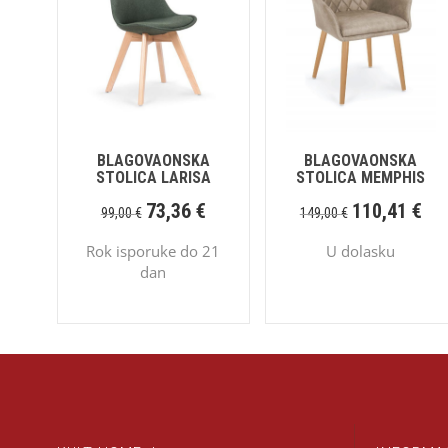
BLAGOVAONSKA
BLAGOVAONSKA
STOLICA LARISA
STOLICA MEMPHIS
73,36
€
110,41
€
99,00
€
149,00
€
Rok isporuke do 21
U dolasku
dan