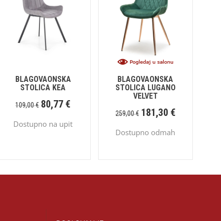
BLAGOVAONSKA
BLAGOVAONSKA
STOLICA KEA
STOLICA LUGANO
VELVET
80,77
€
109,00
€
181,30
€
259,00
€
Dostupno na upit
Dostupno odmah