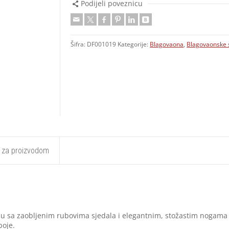
Podijeli poveznicu
Šifra:
DF001019
Kategorije:
Blagovaona
,
Blagovaonske s
t za proizvodom
u sa zaobljenim rubovima sjedala i elegantnim, stožastim nogama k
boje.