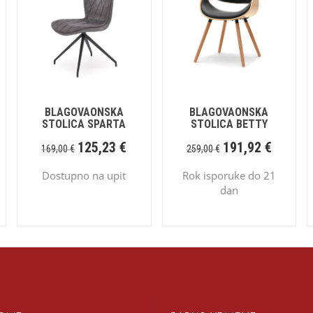
BLAGOVAONSKA
BLAGOVAONSKA
STOLICA SPARTA
STOLICA BETTY
125,23
€
191,92
€
169,00
€
259,00
€
Dostupno na upit
Rok isporuke do 21
dan