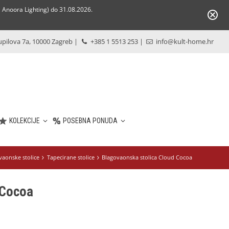
Anoora Lighting) do 31.08.2026.
pilova 7a, 10000 Zagreb
|
+385 1 5513 253
|
info@kult-home.hr
KOLEKCIJE
POSEBNA PONUDA
vaonske stolice
Tapecirane stolice
Blagovaonska stolica Cloud Cocoa
 Cocoa