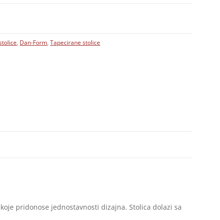
tolice
,
Dan-Form
,
Tapecirane stolice
oje pridonose jednostavnosti dizajna. Stolica dolazi sa