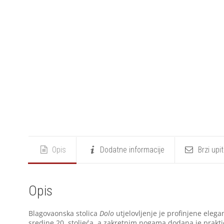
Opis
Dodatne informacije
Brzi upi
Opis
Blagovaonska stolica
Dolo
utjelovljenje je profinjene eleg
sredine 20. stoljeća, a zakretnim nogama dodana je prakt