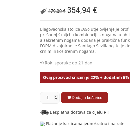
354,94
€
479,00
€
Blagovaonska stolica
Dolo
utjelovljenje je pro
prešanoj školjci u kombinaciji s nogama u oblik
a zakretnim nogama dodana je praktična funkc
FORM dizajnirao je Santiago Sevillano, te je d
crnim ili kositrenim nogama.
Rok isporuke do 21 dan
Ovaj proizvod snižen je 22% + dodatnih 5% 
Dodaj u košaricu
Besplatna dostava za cijelu RH
Plaćanje karticama jednokratno i na rate