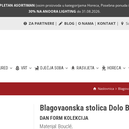
MPLETAN ASORTIMAN
(osim proizvoda u kategorijama Horeca, Posebna ponuda i 
30% NA ANOORA LIGHTING
do 31.08.2026.
ZA PARTNERE
|
BLOG
|
O NAMA
|
KONTAKT
|
Su
URED
VRT
DJEČJA SOBA
RASVJETA
HORECA
Naslovnica
Blagov
Blagovaonska stolica Dolo B
DAN FORM KOLEKCIJA
Materijal: Bouclé;