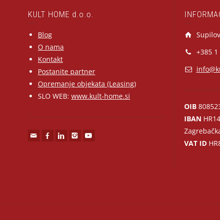
KULT HOME d.o.o.
INFORMA
Blog
Supilov
O nama
+385 1
Kontakt
info@k
Postanite partner
Opremanje objekata (Leasing)
SLO WEB:
www.kult-home.si
OIB
80852
IBAN
HR14
Zagrebačk
VAT ID
HR8