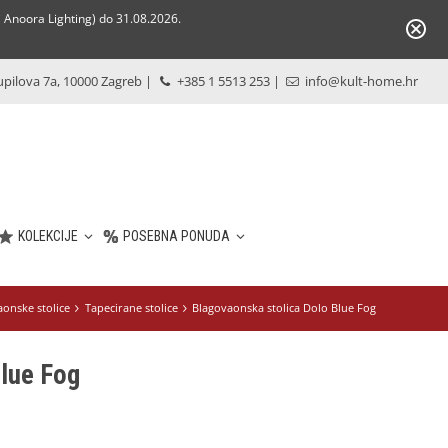
Anoora Lighting) do 31.08.2026.
pilova 7a, 10000 Zagreb
|
+385 1 5513 253
|
info@kult-home.hr
KOLEKCIJE
POSEBNA PONUDA
aonske stolice
Tapecirane stolice
Blagovaonska stolica Dolo Blue Fog
lue Fog