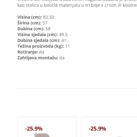
kao stolica u bouclé materijalu u tri boje s crnim ili kosi
Visina (cm):
83.50
Širina (cm):
57
Dubina (cm):
58
Visina sjedala (cm):
49.5
Dubina sjedala (cm):
41
Težina proizvoda (kg):
11
Rotiranje:
da
Zahtijeva montažu:
da
-25.9%
-25.9%