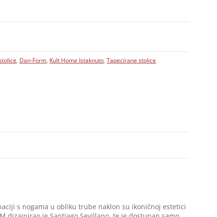
tolice
,
Dan-Form
,
Kult Home Istaknuto
,
Tapecirane stolice
naciji s nogama u obliku trube naklon su ikoničnoj estetici
 dizajnirao je Santiago Sevillano, te je dostupan samo