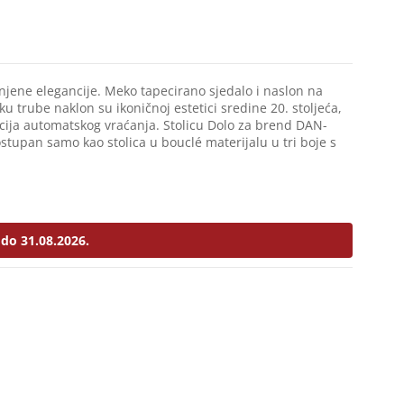
finjene elegancije. Meko tapecirano sjedalo i naslon na
u trube naklon su ikoničnoj estetici sredine 20. stoljeća,
ija automatskog vraćanja. Stolicu Dolo za brend DAN-
ostupan samo kao stolica u bouclé materijalu u tri boje s
do 31.08.2026.