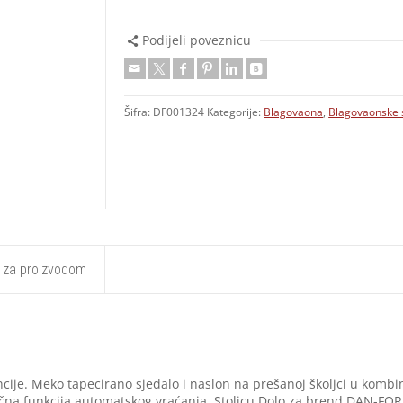
Podijeli poveznicu
Šifra:
DF001324
Kategorije:
Blagovaona
,
Blagovaonske s
t za proizvodom
ancije. Meko tapecirano sjedalo i naslon na prešanoj školjci u kombi
ična funkcija automatskog vraćanja. Stolicu Dolo za brend DAN-FORM