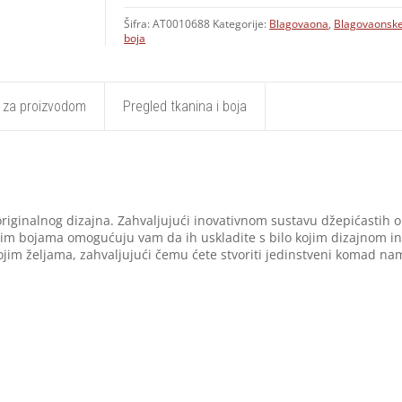
Šifra:
AT0010688
Kategorije:
Blagovaona
,
Blagovaonske
boja
t za proizvodom
Pregled tkanina i boja
riginalnog dizajna. Zahvaljujući inovativnom sustavu džepićastih o
m bojama omogućuju vam da ih uskladite s bilo kojim dizajnom inter
ojim željama, zahvaljujući čemu ćete stvoriti jedinstveni komad na