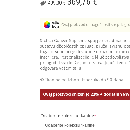
369,76
€
499,00
€
Ovaj proizvod u mogućnosti ste prilagođ
Stolica Guliver Supreme spoj je nenadmašne u
sustavu džepićastih opruga, pruža izvrsnu pot
toga, drvene noge dostupne u raznim bojama 
interijera. Personalizacija je ključ zadovoljs
prilagoditi svojim željama, zahvaljujući čemu 
odgovara vašem stilu.
Tkanine po izboru-isporuka do 90 dana
Ovaj proizvod snižen je 22% + dodatnih 5% 
Odaberite kolekciju tkanine
*