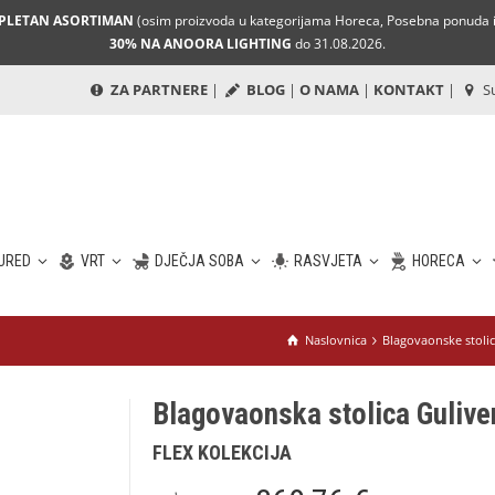
MPLETAN ASORTIMAN
(osim proizvoda u kategorijama Horeca, Posebna ponuda i 
30% NA ANOORA LIGHTING
do 31.08.2026.
ZA PARTNERE
|
BLOG
|
O NAMA
|
KONTAKT
|
Su
URED
VRT
DJEČJA SOBA
RASVJETA
HORECA
Naslovnica
Blagovaonske stoli
Blagovaonska stolica Gulive
FLEX KOLEKCIJA