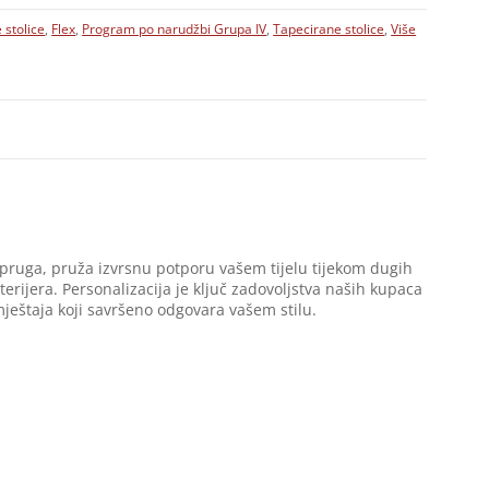
 stolice
,
Flex
,
Program po narudžbi Grupa IV
,
Tapecirane stolice
,
Više
pruga, pruža izvrsnu potporu vašem tijelu tijekom dugih
ijera. Personalizacija je ključ zadovoljstva naših kupaca
mještaja koji savršeno odgovara vašem stilu.