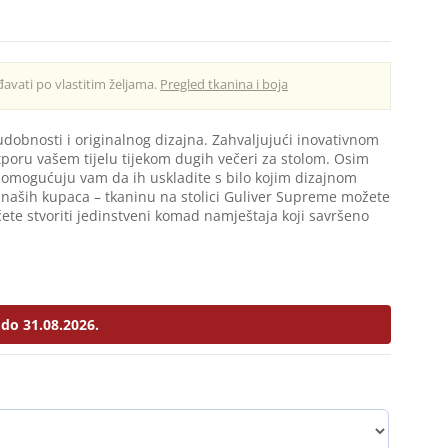
avati po vlastitim željama.
Pregled tkanina i boja
dobnosti i originalnog dizajna. Zahvaljujući inovativnom
poru vašem tijelu tijekom dugih večeri za stolom. Osim
omogućuju vam da ih uskladite s bilo kojim dizajnom
tva naših kupaca – tkaninu na stolici Guliver Supreme možete
ćete stvoriti jedinstveni komad namještaja koji savršeno
do 31.08.2026.