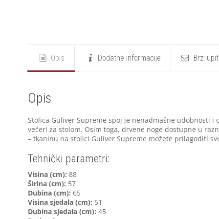
Opis
Dodatne informacije
Brzi upi
Opis
Stolica Guliver Supreme spoj je nenadmašne udobnosti i o
večeri za stolom. Osim toga, drvene noge dostupne u razni
– tkaninu na stolici Guliver Supreme možete prilagoditi sv
Tehnički parametri:
Visina (cm):
88
Širina (cm):
57
Dubina (cm):
65
Visina sjedala (cm):
51
Dubina sjedala (cm):
45