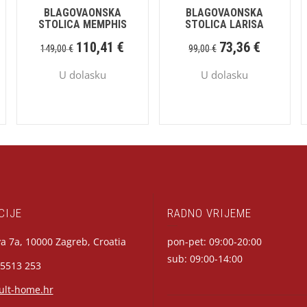
BLAGOVAONSKA
BLAGOVAONSKA
STOLICA MEMPHIS
STOLICA LARISA
110,41
€
73,36
€
149,00
€
99,00
€
U dolasku
U dolasku
CIJE
RADNO VRIJEME
a 7a, 10000 Zagreb, Croatia
pon-pet: 09:00-20:00
sub: 09:00-14:00
 5513 253
ult-home.hr