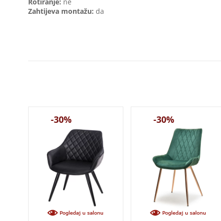
Rotiranje:
ne
Zahtijeva montažu:
da
-30%
-30%