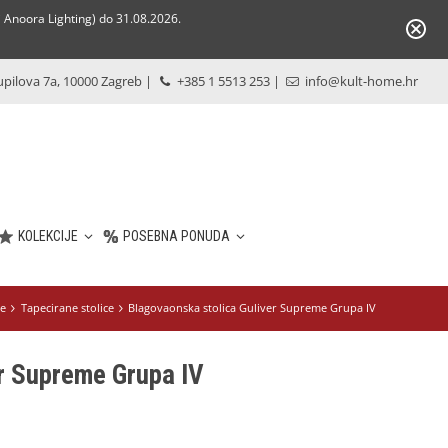
Anoora Lighting) do 31.08.2026.
pilova 7a, 10000 Zagreb
|
+385 1 5513 253
|
info@kult-home.hr
KOLEKCIJE
POSEBNA PONUDA
ce
Tapecirane stolice
Blagovaonska stolica Guliver Supreme Grupa IV
r Supreme Grupa IV