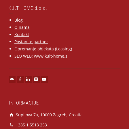
KULT HOME d.o.o.
Blog
O nama
Kontakt
Postanite partner
Opremanje objekata (Leasing)
SLO WEB:
www.kult-home.si
INFORMACIJE
Supilova 7a, 10000 Zagreb, Croatia
+385 1 5513 253