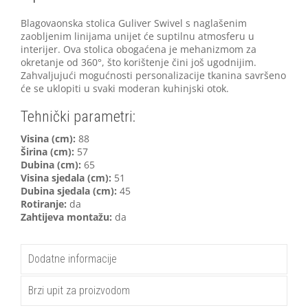
Blagovaonska stolica Guliver Swivel s naglašenim
zaobljenim linijama unijet će suptilnu atmosferu u
interijer. Ova stolica obogaćena je mehanizmom za
okretanje od 360°, što korištenje čini još ugodnijim.
Zahvaljujući mogućnosti personalizacije tkanina savršeno
će se uklopiti u svaki moderan kuhinjski otok.
Tehnički parametri:
Visina (cm):
88
Širina (cm):
57
Dubina (cm):
65
Visina sjedala (cm):
51
Dubina sjedala (cm):
45
Rotiranje:
da
Zahtijeva montažu:
da
Dodatne informacije
Brzi upit za proizvodom