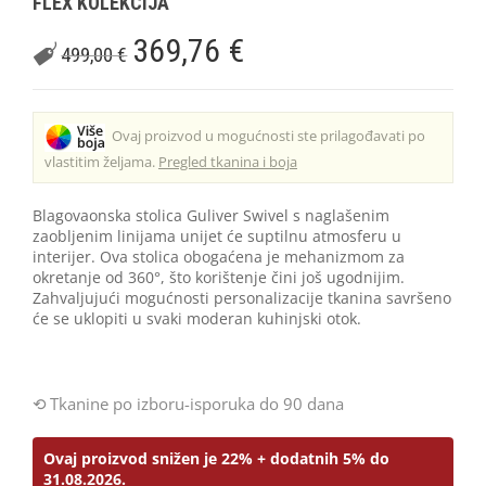
FLEX KOLEKCIJA
369,76
€
499,00
€
Ovaj proizvod u mogućnosti ste prilagođavati po
vlastitim željama.
Pregled tkanina i boja
Blagovaonska stolica Guliver Swivel s naglašenim
zaobljenim linijama unijet će suptilnu atmosferu u
interijer. Ova stolica obogaćena je mehanizmom za
okretanje od 360°, što korištenje čini još ugodnijim.
Zahvaljujući mogućnosti personalizacije tkanina savršeno
će se uklopiti u svaki moderan kuhinjski otok.
Tkanine po izboru-isporuka do 90 dana
Ovaj proizvod snižen je 22% + dodatnih 5% do
31.08.2026.