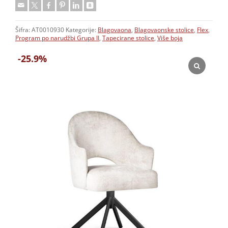
Šifra:
AT0010930
Kategorije:
Blagovaona
,
Blagovaonske stolice
,
Flex
,
Program po narudžbi Grupa II
,
Tapecirane stolice
,
Više boja
-25.9%