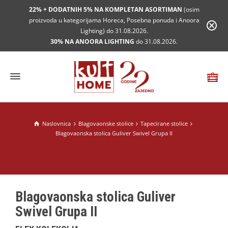
22% + DODATNIH 5% NA KOMPLETAN ASORTIMAN
(osim
proizvoda u kategorijama Horeca, Posebna ponuda i Anoora
Lighting) do 31.08.2026.
30% NA ANOORA LIGHTING
do 31.08.2026.
Naslovnica
Blagovaonske stolice
Tapecirane stolice
Blagovaonska stolica Guliver Swivel Grupa II
Blagovaonska stolica Guliver
Swivel Grupa II