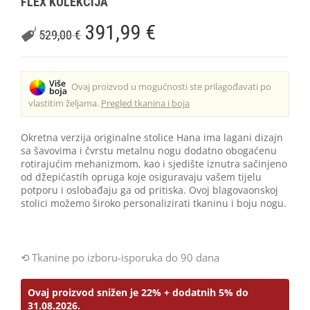
FLEX KOLEKCIJA
391,99
€
529,00
€
Ovaj proizvod u mogućnosti ste prilagođavati po
vlastitim željama.
Pregled tkanina i boja
Okretna verzija originalne stolice Hana ima lagani dizajn
sa šavovima i čvrstu metalnu nogu dodatno obogaćenu
rotirajućim mehanizmom, kao i sjedište iznutra sačinjeno
od džepićastih opruga koje osiguravaju vašem tijelu
potporu i oslobađaju ga od pritiska. Ovoj blagovaonskoj
stolici možemo široko personalizirati tkaninu i boju nogu.
Tkanine po izboru-isporuka do 90 dana
Ovaj proizvod snižen je 22% + dodatnih 5% do
31.08.2026.