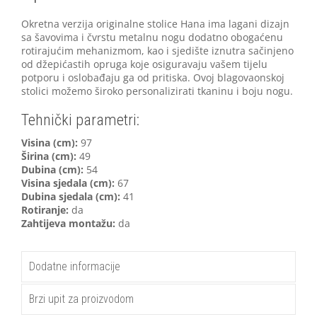
Okretna verzija originalne stolice Hana ima lagani dizajn
sa šavovima i čvrstu metalnu nogu dodatno obogaćenu
rotirajućim mehanizmom, kao i sjedište iznutra sačinjeno
od džepićastih opruga koje osiguravaju vašem tijelu
potporu i oslobađaju ga od pritiska. Ovoj blagovaonskoj
stolici možemo široko personalizirati tkaninu i boju nogu.
Tehnički parametri:
Visina (cm):
97
Širina (cm):
49
Dubina (cm):
54
Visina sjedala (cm):
67
Dubina sjedala (cm):
41
Rotiranje:
da
Zahtijeva montažu:
da
Dodatne informacije
Brzi upit za proizvodom