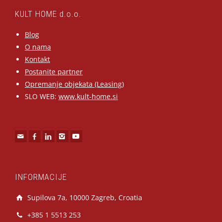
KULT HOME d.o.o.
Blog
O nama
Kontakt
Postanite partner
Opremanje objekata (Leasing)
SLO WEB:
www.kult-home.si
INFORMACIJE
Supilova 7a, 10000 Zagreb, Croatia
+385 1 5513 253