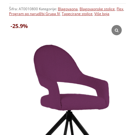
Šifra:
AT0010800
Kategorije:
Blagovaona
,
Blagovaonske stolice
,
Flex
,
Program po narudžbi Grupa IV
,
Tapecirane stolice
,
Više boja
-25.9%