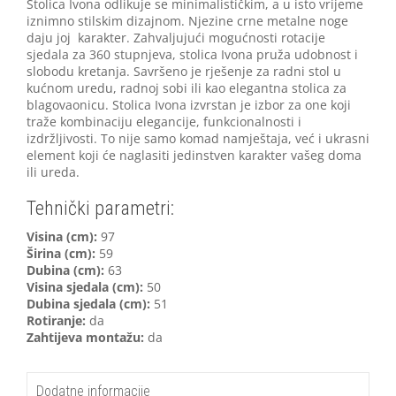
Stolica Ivona odlikuje se minimalističkim, a u isto vrijeme
iznimno stilskim dizajnom. Njezine crne metalne noge
daju joj karakter. Zahvaljujući mogućnosti rotacije
sjedala za 360 stupnjeva, stolica Ivona pruža udobnost i
slobodu kretanja. Savršeno je rješenje za radni stol u
kućnom uredu, radnoj sobi ili kao elegantna stolica za
blagovaonicu. Stolica Ivona izvrstan je izbor za one koji
traže kombinaciju elegancije, funkcionalnosti i
izdržljivosti. To nije samo komad namještaja, već i ukrasni
element koji će naglasiti jedinstven karakter vašeg doma
ili ureda.
Tehnički parametri:
Visina (cm):
97
Širina (cm):
59
Dubina (cm):
63
Visina sjedala (cm):
50
Dubina sjedala (cm):
51
Rotiranje:
da
Zahtijeva montažu:
da
Dodatne informacije