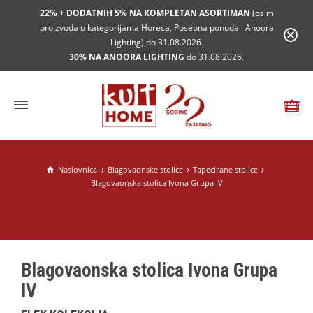
22% + DODATNIH 5% NA KOMPLETAN ASORTIMAN
(osim
proizvoda u kategorijama Horeca, Posebna ponuda i Anoora
Lighting) do 31.08.2026.
30% NA ANOORA LIGHTING
do 31.08.2026.
Naslovnica
Blagovaonske stolice
Tapecirane stolice
Blagovaonska stolica Ivona Grupa IV
Blagovaonska stolica Ivona Grupa
IV