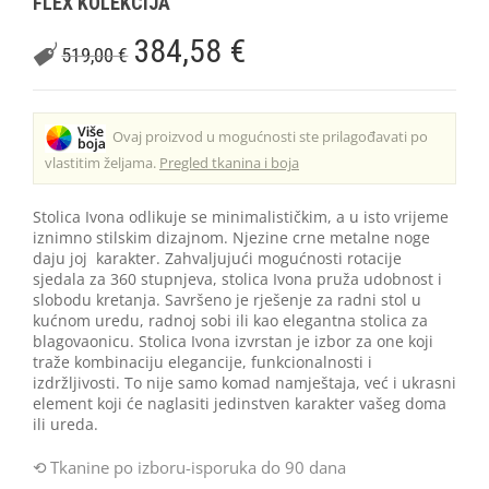
FLEX KOLEKCIJA
384,58
€
519,00
€
Ovaj proizvod u mogućnosti ste prilagođavati po
vlastitim željama.
Pregled tkanina i boja
Stolica Ivona odlikuje se minimalističkim, a u isto vrijeme
iznimno stilskim dizajnom. Njezine crne metalne noge
daju joj karakter. Zahvaljujući mogućnosti rotacije
sjedala za 360 stupnjeva, stolica Ivona pruža udobnost i
slobodu kretanja. Savršeno je rješenje za radni stol u
kućnom uredu, radnoj sobi ili kao elegantna stolica za
blagovaonicu. Stolica Ivona izvrstan je izbor za one koji
traže kombinaciju elegancije, funkcionalnosti i
izdržljivosti. To nije samo komad namještaja, već i ukrasni
element koji će naglasiti jedinstven karakter vašeg doma
ili ureda.
Tkanine po izboru-isporuka do 90 dana