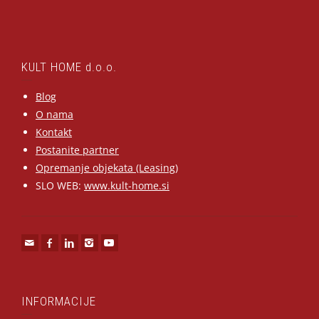
KULT HOME d.o.o.
Blog
O nama
Kontakt
Postanite partner
Opremanje objekata (Leasing)
SLO WEB:
www.kult-home.si
INFORMACIJE