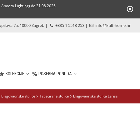
Anoora Lighting) do 31.08.2026.
pilova 7a, 10000 Zagreb
|
+385 1 5513 253
|
info@kult-home.hr
KOLEKCIJE
POSEBNA PONUDA
Blagovaonske stolice
Tapecirane stolice
Blagovaonska stolica Larisa