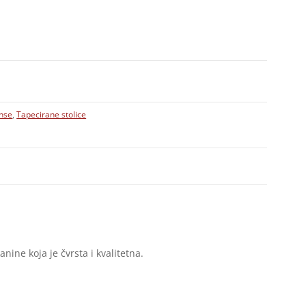
nse
,
Tapecirane stolice
ne koja je čvrsta i kvalitetna.