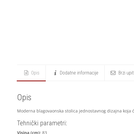
Opis
Dodatne informacije
Brzi upi
Opis
Moderna blagovaonska stolica jednostavnog dizajna koja će
Tehnički parametri:
V
isina (cm):
83