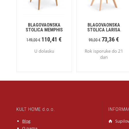
BLAGOVAONSKA
BLAGOVAONSKA
STOLICA MEMPHIS
STOLICA LARISA
110,41
€
73,36
€
149,00
€
99,00
€
U dolasku
Rok isporuke do 21
dan
KULT HOME d.o.o.
INFORMA
Blog
Supilov
O nama