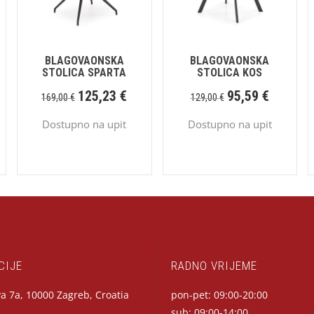
BLAGOVAONSKA
BLAGOVAONSKA
STOLICA SPARTA
STOLICA KOS
125,23
€
95,59
€
169,00
€
129,00
€
Dostupno na upit
Dostupno na upit
CIJE
RADNO VRIJEME
a 7a, 10000 Zagreb, Croatia
pon-pet: 09:00-20:00
sub: 09:00-14:00