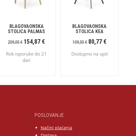
BLAGOVAONSKA
BLAGOVAONSKA
STOLICA PALMAS
STOLICA KEA
154,87
€
80,77
€
209,00
€
109,00
€
Rok isporuke do 21
Dostupno na upit
dan
POSLOVANJE
Načini plaćanja
Dostava