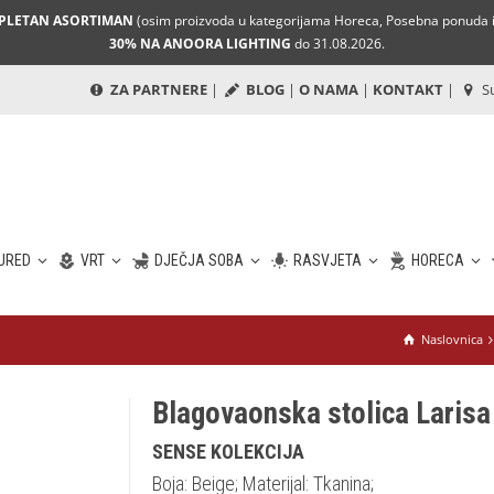
MPLETAN ASORTIMAN
(osim proizvoda u kategorijama Horeca, Posebna ponuda i 
30% NA ANOORA LIGHTING
do 31.08.2026.
ZA PARTNERE
|
BLOG
|
O NAMA
|
KONTAKT
|
Su
URED
VRT
DJEČJA SOBA
RASVJETA
HORECA
Naslovnica
Blagovaonska stolica Larisa
SENSE KOLEKCIJA
Boja: Beige; Materijal: Tkanina;