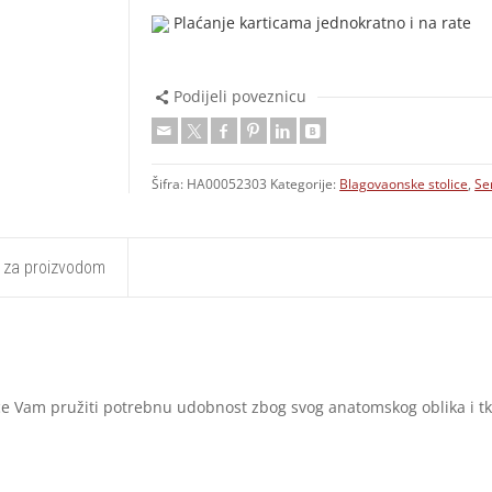
Plaćanje karticama jednokratno i na rate
Podijeli poveznicu
Šifra:
HA00052303
Kategorije:
Blagovaonske stolice
,
Se
t za proizvodom
 Vam pružiti potrebnu udobnost zbog svog anatomskog oblika i tkani