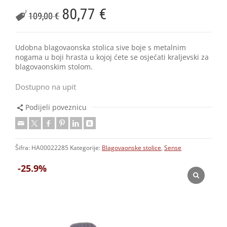
80,77
€
109,00
€
Udobna blagovaonska stolica sive boje s metalnim
nogama u boji hrasta u kojoj ćete se osjećati kraljevski za
blagovaonskim stolom.
Dostupno na upit
Podijeli poveznicu
Šifra:
HA00022285
Kategorije:
Blagovaonske stolice
,
Sense
-25.9%