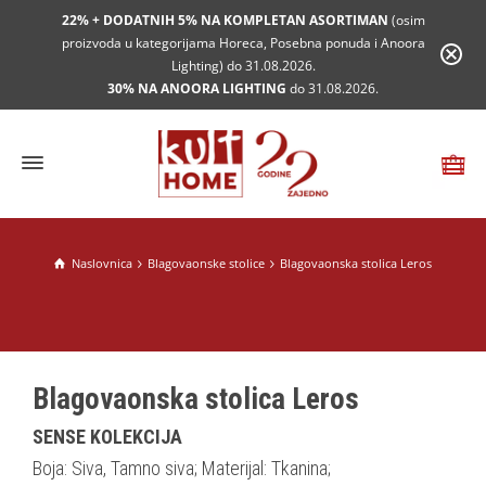
22% + DODATNIH 5% NA KOMPLETAN ASORTIMAN
(osim
proizvoda u kategorijama Horeca, Posebna ponuda i Anoora
Lighting) do 31.08.2026.
30% NA ANOORA LIGHTING
do 31.08.2026.
Naslovnica
Blagovaonske stolice
Blagovaonska stolica Leros
Blagovaonska stolica Leros
SENSE KOLEKCIJA
Boja: Siva, Tamno siva; Materijal: Tkanina;