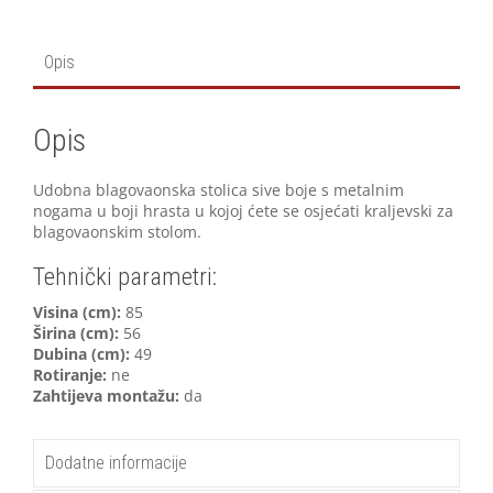
Opis
Opis
Udobna blagovaonska stolica sive boje s metalnim
nogama u boji hrasta u kojoj ćete se osjećati kraljevski za
blagovaonskim stolom.
Tehnički parametri:
V
isina (cm):
85
Širina (cm):
56
Dubina (cm):
49
Rotiranje:
ne
Zahtijeva montažu:
da
Dodatne informacije