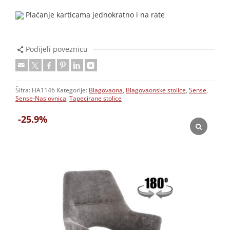
Plaćanje karticama jednokratno i na rate
Podijeli poveznicu
Šifra:
HA1146
Kategorije:
Blagovaona
,
Blagovaonske stolice
,
Sense
,
Sense-Naslovnica
,
Tapecirane stolice
-25.9%