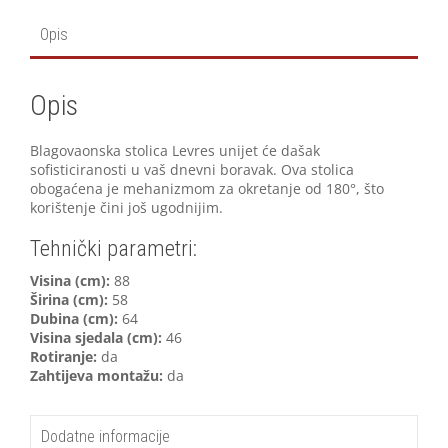
Opis
Opis
Blagovaonska stolica Levres unijet će dašak
sofisticiranosti u vaš dnevni boravak. Ova stolica
obogaćena je mehanizmom za okretanje od 180°, što
korištenje čini još ugodnijim.
Tehnički parametri:
Visina (cm):
88
Širina (cm):
58
Dubina (cm):
64
Visina sjedala (cm):
46
Rotiranje:
da
Zahtijeva montažu:
da
Dodatne informacije