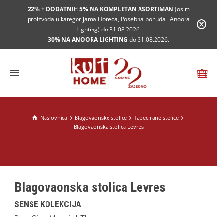
22% + DODATNIH 5% NA KOMPLETAN ASORTIMAN
(osim
proizvoda u kategorijama Horeca, Posebna ponuda i Anoora
Lighting) do 31.08.2026.
30% NA ANOORA LIGHTING
do 31.08.2026.
Naslovnica
Blagovaonske stolice
Tapecirane stolice
Blagovaonska stolica Levres
Blagovaonska stolica Levres
SENSE KOLEKCIJA