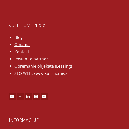
KULT HOME d.o.o.
Blog
O nama
Kontakt
Postanite partner
Opremanje objekata (Leasing)
SLO WEB:
www.kult-home.si
INFORMACIJE