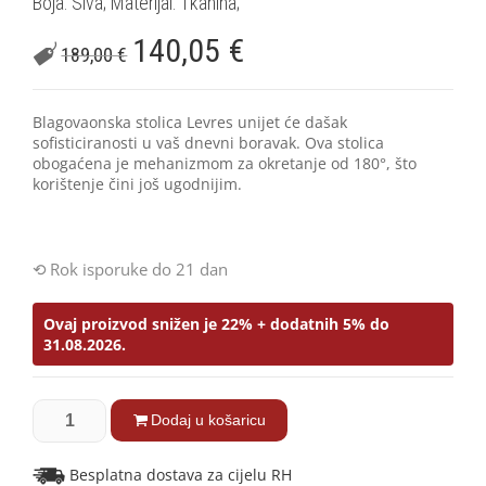
Boja: Siva; Materijal: Tkanina;
140,05
€
189,00
€
Blagovaonska stolica Levres unijet će dašak
sofisticiranosti u vaš dnevni boravak. Ova stolica
obogaćena je mehanizmom za okretanje od 180°, što
korištenje čini još ugodnijim.
Rok isporuke do 21 dan
Ovaj proizvod snižen je 22% + dodatnih 5% do
31.08.2026.
Dodaj u košaricu
Besplatna dostava za cijelu RH