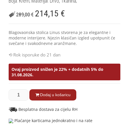
Boja: Krem; Materijal: Drvo, Tkanina;
214,15
€
289,00
€
Blagovaonska stolica Linus stvorena je za elegantne i
moderne interijere. Njezin klasičan izgled upotpunit će
svečane i svakodnevne aranžmane.
Rok isporuke do 21 dan
Ovaj proizvod snižen je 22% + dodatnih 5% do
31.08.2026.
Dodaj u košaricu
Besplatna dostava za cijelu RH
Plaćanje karticama jednokratno i na rate