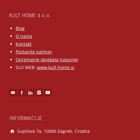
KULT HOME d.o.o.
Blog
O nama
Kontakt
Postanite partner
Opremanje objekata (Leasing)
SLO WEB:
www.kult-home.si
INFORMACIJE
Supilova 7a, 10000 Zagreb, Croatia