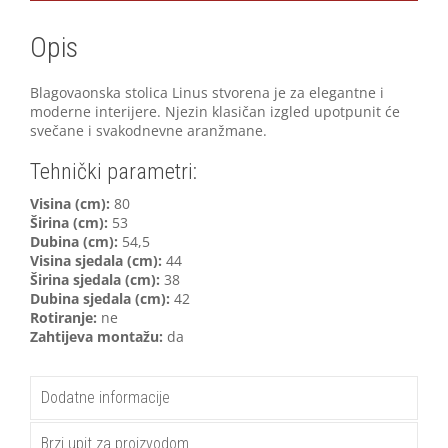
Opis
Blagovaonska stolica Linus stvorena je za elegantne i
moderne interijere. Njezin klasičan izgled upotpunit će
svečane i svakodnevne aranžmane.
Tehnički parametri:
Visina (cm):
80
Širina (cm):
53
Dubina (cm):
54,5
Visina sjedala (cm):
44
Širina sjedala (cm):
38
Dubina sjedala (cm):
42
Rotiranje:
ne
Zahtijeva montažu:
da
Dodatne informacije
Brzi upit za proizvodom