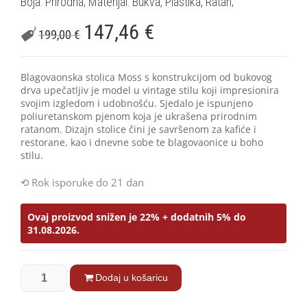
Boja: Prirodna; Materijal: Bukva, Plastika, Ratan;
147,46
€
199,00
€
Blagovaonska stolica Moss s konstrukcijom od bukovog
drva upečatljiv je model u vintage stilu koji impresionira
svojim izgledom i udobnošću. Sjedalo je ispunjeno
poliuretanskom pjenom koja je ukrašena prirodnim
ratanom. Dizajn stolice čini je savršenom za kafiće i
restorane, kao i dnevne sobe te blagovaonice u boho
stilu.
Rok isporuke do 21 dan
Ovaj proizvod snižen je 22% + dodatnih 5% do
31.08.2026.
Dodaj u košaricu