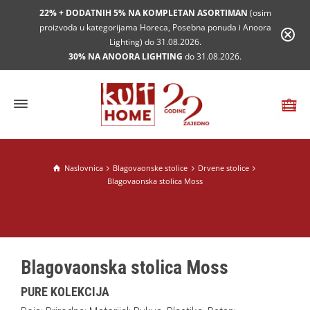
22% + DODATNIH 5% NA KOMPLETAN ASORTIMAN
(osim
proizvoda u kategorijama Horeca, Posebna ponuda i Anoora
Lighting) do 31.08.2026.
30% NA ANOORA LIGHTING
do 31.08.2026.
Naslovnica
Blagovaonske stolice
Drvene stolice
Blagovaonska stolica Moss
Blagovaonska stolica Moss
PURE KOLEKCIJA