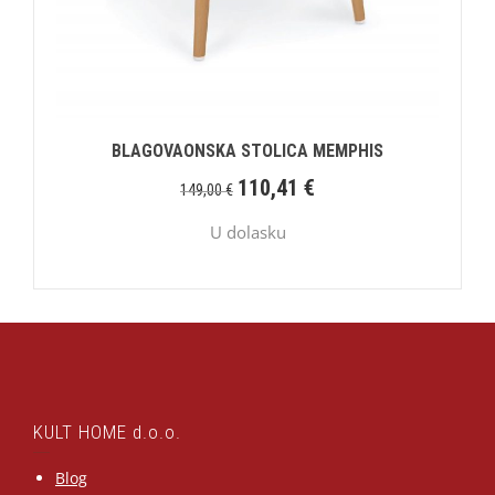
BLAGOVAONSKA STOLICA MEMPHIS
110,41
€
149,00
€
U dolasku
KULT HOME d.o.o.
Blog