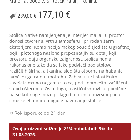
Materijal: Bouclé, Sintetički ratan, Tkanina;
177,10
€
239,00
€
Stolica Native namijenjena je interijerima, ali u prostor
donosi otvorenu, vrtnu atmosferu i prirodan šarm
eksterijera. Kombinacija mekog bouclé sjedišta u grafitnoj
boji i pletenoga naslona prepoznatljiv su detalj koji
prostoru daju organsku zaigranost. Stolica nema
rukonaslone tako da se lako podvlači pod stolove
različitih širina, a tkanina sjedišta otporna na habanje
jamči dugotrajnu upotrebu. Zahvaljujući plastičnim
završetcima na nogama stolca, pod i namještaj zaštićeni
su od oštećenja. Osim toga, plastični vrhovi su pomične
pa se kut noge može prilagoditi prema površini poda
čime se eliminira moguće naginjanje stolice.
Rok isporuke do 21 dan
Ovaj proizvod snižen je 22% + dodatnih 5% do
31.08.2026.