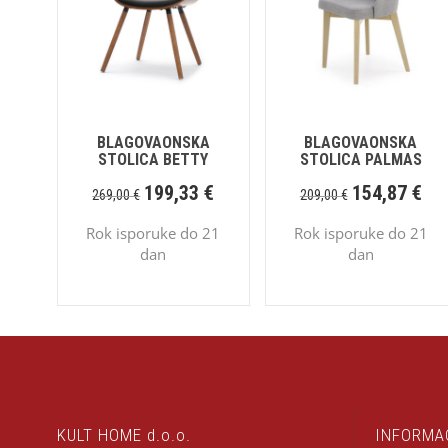
BLAGOVAONSKA
BLAGOVAONSKA
STOLICA BETTY
STOLICA PALMAS
199,33
€
154,87
€
269,00
€
209,00
€
Rok isporuke do 21
Rok isporuke do 21
dan
dan
KULT HOME d.o.o.
INFORMA