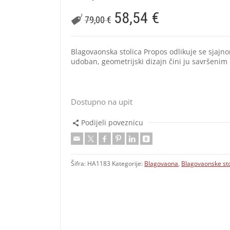
58,54
€
79,00
€
Blagovaonska stolica Propos odlikuje se sjaj
udoban, geometrijski dizajn čini ju savršenim
Dostupno na upit
Podijeli poveznicu
Šifra:
HA1183
Kategorije:
Blagovaona
,
Blagovaonske sto