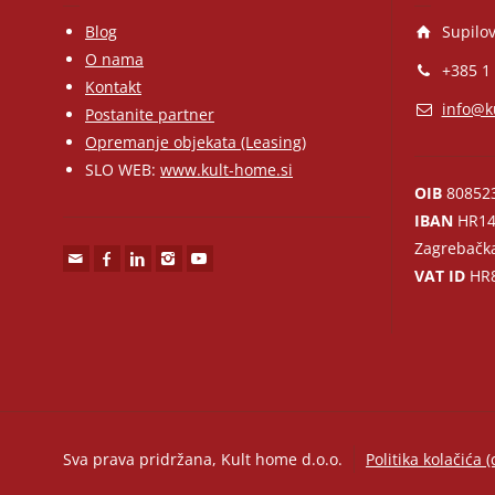
Blog
Supilov
O nama
+385 1
Kontakt
info@k
Postanite partner
Opremanje objekata (Leasing)
SLO WEB:
www.kult-home.si
OIB
80852
IBAN
HR14
Zagrebačk
VAT ID
HR8
Sva prava pridržana, Kult home d.o.o.
Politika kolačića (