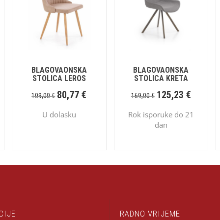
BLAGOVAONSKA
BLAGOVAONSKA
STOLICA LEROS
STOLICA KRETA
80,77
€
125,23
€
109,00
€
169,00
€
U dolasku
Rok isporuke do 21
dan
CIJE
RADNO VRIJEME