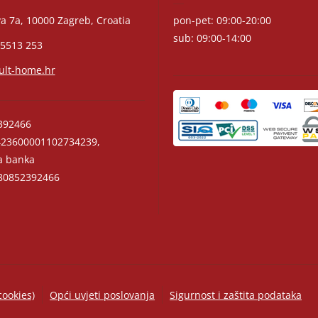
a 7a, 10000 Zagreb, Croatia
pon-pet: 09:00-20:00
sub: 09:00-14:00
 5513 253
ult-home.hr
392466
23600001102734239,
a banka
0852392466
cookies)
Opći uvjeti poslovanja
Sigurnost i zaštita podataka