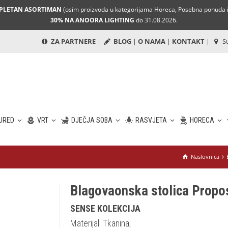
MPLETAN ASORTIMAN
(osim proizvoda u kategorijama Horeca, Posebna ponuda i 
30% NA ANOORA LIGHTING
do 31.08.2026.
ZA PARTNERE
|
BLOG
|
O NAMA
|
KONTAKT
|
Su
URED
VRT
DJEČJA SOBA
RASVJETA
HORECA
Naslovnica
Blagovaonska stolica Propo
SENSE KOLEKCIJA
Materijal: Tkanina;