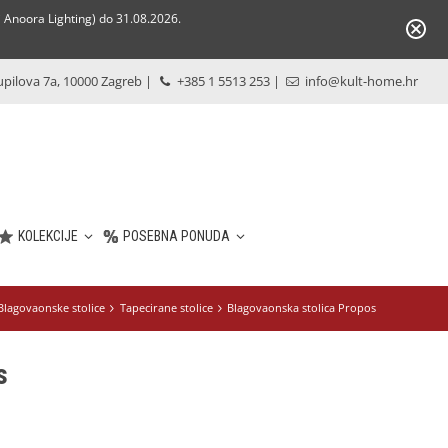
Anoora Lighting) do 31.08.2026.
pilova 7a, 10000 Zagreb
|
+385 1 5513 253
|
info@kult-home.hr
KOLEKCIJE
POSEBNA PONUDA
Blagovaonske stolice
Tapecirane stolice
Blagovaonska stolica Propos
s