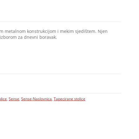
nom metalnom konstrukcijom i mekim sjedištem. Njen
 izborom za dnevni boravak.
lice
,
Sense
,
Sense-Naslovnica
,
Tapecirane stolice