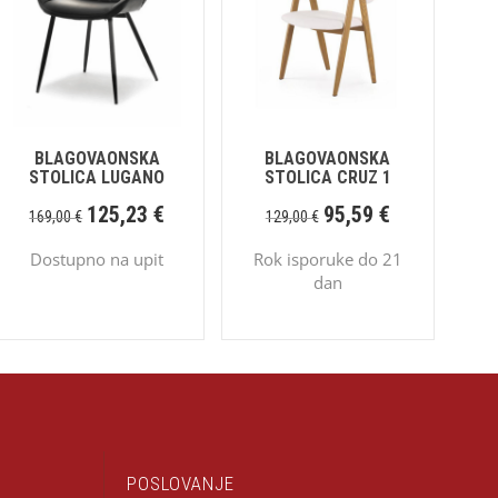
BLAGOVAONSKA
BLAGOVAONSKA
STOLICA LUGANO
STOLICA CRUZ 1
125,23
€
95,59
€
169,00
€
129,00
€
Dostupno na upit
Rok isporuke do 21
dan
POSLOVANJE