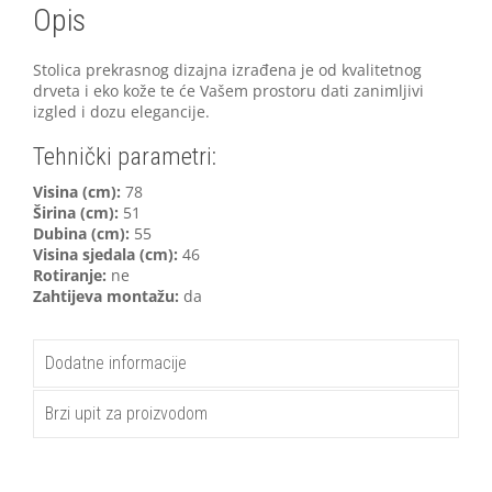
Opis
Stolica prekrasnog dizajna izrađena je od kvalitetnog
drveta i eko kože te će Vašem prostoru dati zanimljivi
izgled i dozu elegancije.
Tehnički parametri:
V
isina (cm):
78
Širina (cm):
51
Dubina (cm):
55
Visina sjedala (cm):
46
Rotiranje:
ne
Zahtijeva montažu:
da
Dodatne informacije
Brzi upit za proizvodom