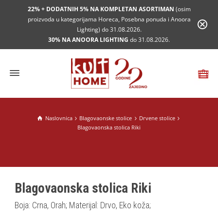
22% + DODATNIH 5% NA KOMPLETAN ASORTIMAN
(osim
proizvoda u kategorijama Horeca, Posebna ponuda i Anoora
Lighting) do 31.08.2026.
30% NA ANOORA LIGHTING
do 31.08.2026.
Naslovnica
Blagovaonske stolice
Drvene stolice
Blagovaonska stolica Riki
Blagovaonska stolica Riki
Boja: Crna, Orah; Materijal: Drvo, Eko koža;