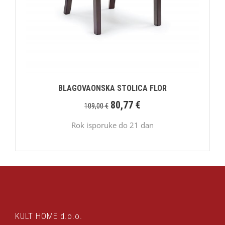
BLAGOVAONSKA STOLICA FLOR
80,77
€
109,00
€
Rok isporuke do 21 dan
KULT HOME d.o.o.