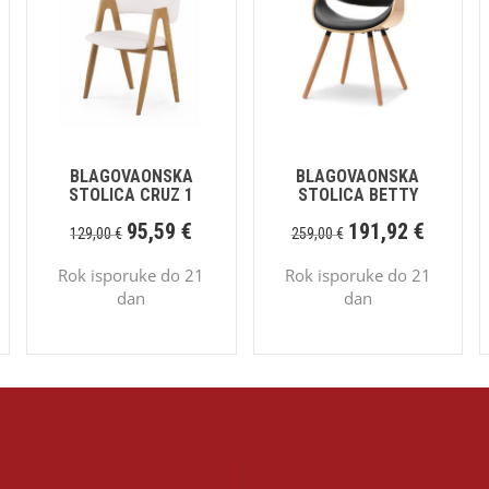
BLAGOVAONSKA
BLAGOVAONSKA
STOLICA CRUZ 1
STOLICA BETTY
95,59
€
191,92
€
129,00
€
259,00
€
Rok isporuke do 21
Rok isporuke do 21
dan
dan