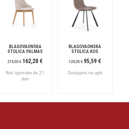
BLAGOVAONSKA
BLAGOVAONSKA
STOLICA PALMAS
STOLICA KOS
162,28
€
95,59
€
219,00
€
129,00
€
Rok isporuke do 21
Dostupno na upit
dan