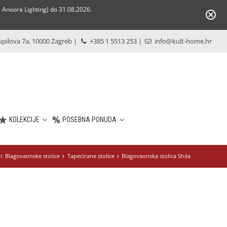
Anoora Lighting) do 31.08.2026.
pilova 7a, 10000 Zagreb
|
+385 1 5513 253
|
info@kult-home.hr
KOLEKCIJE
POSEBNA PONUDA
Blagovaonske stolice
Tapecirane stolice
Blagovaonska stolica Shila