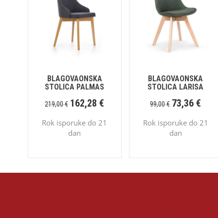
BLAGOVAONSKA
BLAGOVAONSKA
STOLICA PALMAS
STOLICA LARISA
162,28
€
73,36
€
219,00
€
99,00
€
Rok isporuke do 21
Rok isporuke do 21
dan
dan