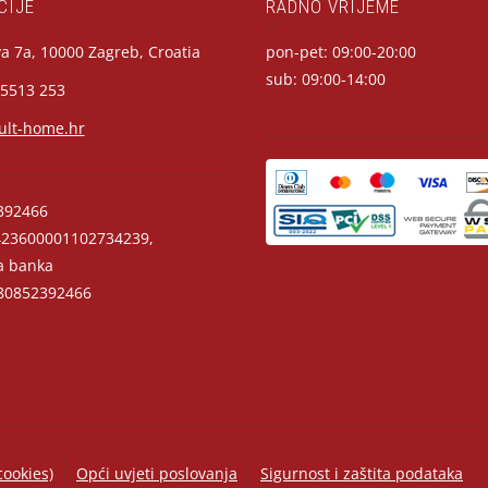
CIJE
RADNO VRIJEME
a 7a, 10000 Zagreb, Croatia
pon-pet: 09:00-20:00
sub: 09:00-14:00
 5513 253
ult-home.hr
392466
23600001102734239,
a banka
0852392466
cookies)
Opći uvjeti poslovanja
Sigurnost i zaštita podataka