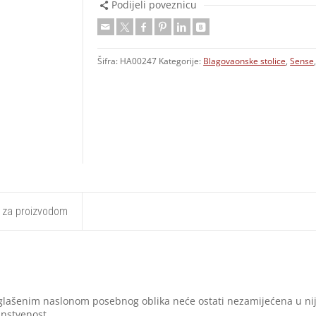
Podijeli poveznicu
Šifra:
HA00247
Kategorije:
Blagovaonske stolice
,
Sense
t za proizvodom
naglašenim naslonom posebnog oblika neće ostati nezamijećena u nij
instvenost.