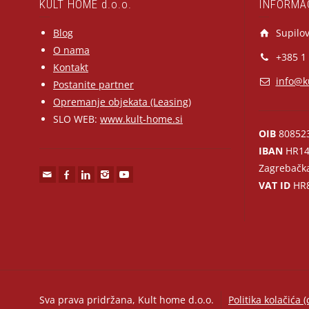
KULT HOME d.o.o.
INFORMA
Blog
Supilov
O nama
+385 1
Kontakt
info@k
Postanite partner
Opremanje objekata (Leasing)
SLO WEB:
www.kult-home.si
OIB
80852
IBAN
HR14
Zagrebačk
VAT ID
HR8
Sva prava pridržana, Kult home d.o.o.
Politika kolačića (