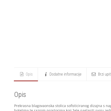
Opis
Dodatne informacije
Brzi upi
Opis
Prekrasna blagovaonska stolica sofisticiranog dizajna s 
hotelima te raznim prostorima koji žele naglasiti svoju jed