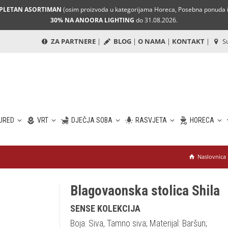
MPLETAN ASORTIMAN
(osim proizvoda u kategorijama Horeca, Posebna ponuda i 
30% NA ANOORA LIGHTING
do 31.08.2026.
ZA PARTNERE
|
BLOG
|
O NAMA
|
KONTAKT
|
Su
URED
VRT
DJEČJA SOBA
RASVJETA
HORECA
Naslovnica
Blagovaonska stolica Shila
SENSE KOLEKCIJA
Boja: Siva, Tamno siva; Materijal: Baršun;