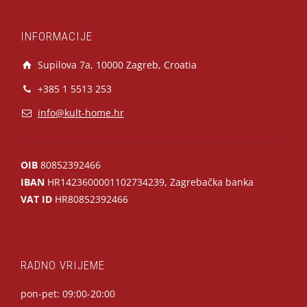
INFORMACIJE
Supilova 7a, 10000 Zagreb, Croatia
+385 1 5513 253
info@kult-home.hr
OIB
80852392466
IBAN
HR1423600001102734239, Zagrebačka banka
VAT ID
HR80852392466
RADNO VRIJEME
pon-pet: 09:00-20:00