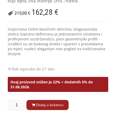
Boja: Bijela, Siva; Materijal: Drvo, Tkanina;
162,28
€
219,00
€
Inspirirana čistim klasičnim oblicima, blagovaonska
stolica Soprano definirana je jednostavnim siluetama i
profinjenom suzdržanošću. Jasni geometrijski profili
izrađeni su od bukovog drveta i upareni s presvlakama
po mjeri, nudeći elegantan novi pogled na tradicionalne
dizajne.
Rok isporuke do 21 dan
Ovaj proizvod snižen je 22% + dodatnih 5% do
31.08.2026.
Dodaj u košaricu