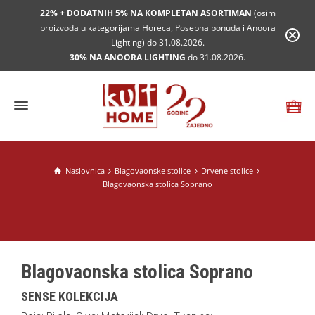
22% + DODATNIH 5% NA KOMPLETAN ASORTIMAN
(osim
proizvoda u kategorijama Horeca, Posebna ponuda i Anoora
Lighting) do 31.08.2026.
30% NA ANOORA LIGHTING
do 31.08.2026.
Naslovnica
Blagovaonske stolice
Drvene stolice
Blagovaonska stolica Soprano
Blagovaonska stolica Soprano
SENSE KOLEKCIJA