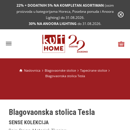
22% + DODATNIH 5% NA KOMPLETAN ASORTIMAN
(osim
proizvoda u kategorijama Horeca, Posebna ponuda i Anoora
Lighting) do 31.08.2026.
30% NA ANOORA LIGHTING
do 31.08.2026.
Naslovnica
Blagovaonske stolice
Tapecirane stolice
Blagovaonska stolica Tesla
Blagovaonska stolica Tesla
SENSE KOLEKCIJA