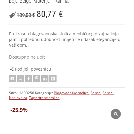
Boja: Beige; Materijal: Tkanina;
80,77
€
109,00
€
Prekrasna blagovaonska stolica neobičnog dizajna koja
jamči potrebnu udobnost unijeti će i dašak elegancije u
Vaš dom.
Dostupno na upit
Podijeli poveznicu
Šifra:
HA00256
Kategorije:
Blagovaonske stolice
,
Sense
,
Sense-
Naslovnica
,
Tapecirane stolice
-25.9%