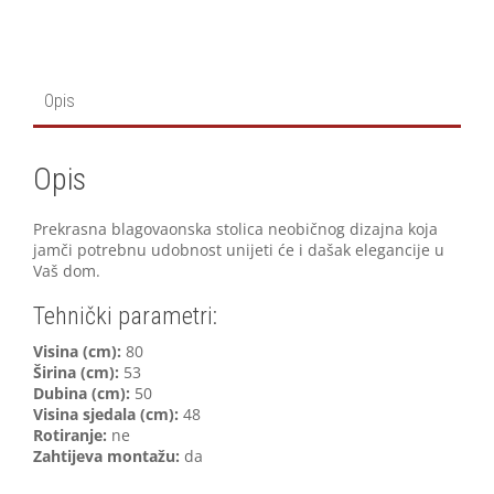
Opis
Opis
Prekrasna blagovaonska stolica neobičnog dizajna koja
jamči potrebnu udobnost unijeti će i dašak elegancije u
Vaš dom.
Tehnički parametri:
V
isina (cm):
80
Širina (cm):
53
Dubina (cm):
50
Visina sjedala (cm):
48
Rotiranje:
ne
Zahtijeva montažu:
da