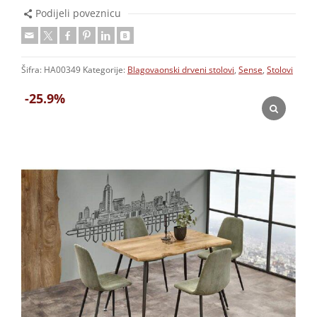
Podijeli poveznicu
Šifra:
HA00349
Kategorije:
Blagovaonski drveni stolovi
,
Sense
,
Stolovi
-25.9%