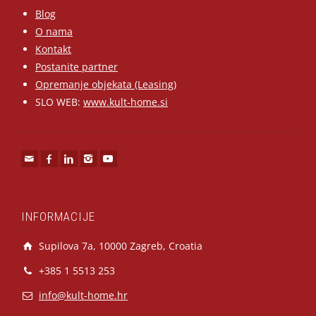
Blog
O nama
Kontakt
Postanite partner
Opremanje objekata (Leasing)
SLO WEB:
www.kult-home.si
INFORMACIJE
Supilova 7a, 10000 Zagreb, Croatia
+385 1 5513 253
info@kult-home.hr