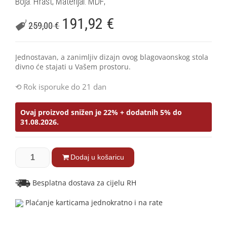
Boja: Hrast; Materijal: MDF;
191,92
€
259,00
€
Jednostavan, a zanimljiv dizajn ovog blagovaonskog stola
divno će stajati u Vašem prostoru.
Rok isporuke do 21 dan
Ovaj proizvod snižen je 22% + dodatnih 5% do
31.08.2026.
Dodaj u košaricu
Besplatna dostava za cijelu RH
Plaćanje karticama jednokratno i na rate