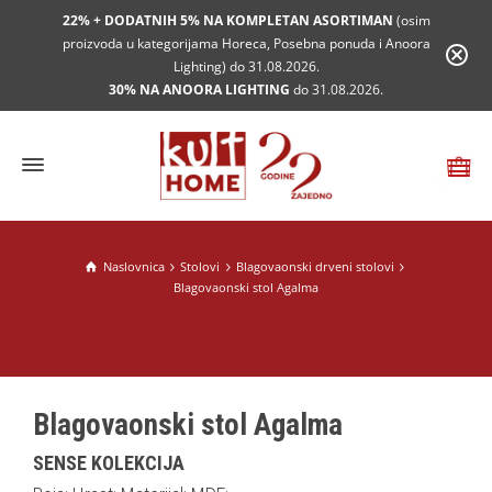
22% + DODATNIH 5% NA KOMPLETAN ASORTIMAN
(osim
proizvoda u kategorijama Horeca, Posebna ponuda i Anoora
Lighting) do 31.08.2026.
30% NA ANOORA LIGHTING
do 31.08.2026.
Naslovnica
Stolovi
Blagovaonski drveni stolovi
Blagovaonski stol Agalma
Blagovaonski stol Agalma
SENSE KOLEKCIJA