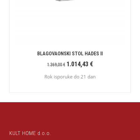
BLAGOVAONSKI STOL HADES II
1.014,43
€
1.369,00
€
Rok isporuke do 21 dan
KULT HOME d.o.o.