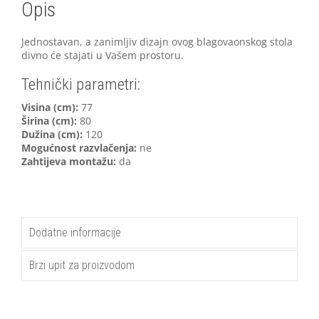
Opis
Jednostavan, a zanimljiv dizajn ovog blagovaonskog stola
divno će stajati u Vašem prostoru.
Tehnički parametri:
V
isina (cm):
77
Širina (cm):
80
Dužina (cm):
120
Mogućnost razvlačenja:
ne
Zahtijeva montažu:
da
Dodatne informacije
Brzi upit za proizvodom