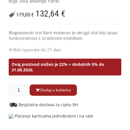
Boja: Siva; Materijal: Furnir;
132,64
€
179,00
€
Blagovaonski stol Bark moderan je okrugli stol koji spaja
funkcionalnost s izraženom estetikom.
Rok isporuke do 21 dan
Ovaj proizvod snižen je 22% + dodatnih 5% do
31.08.2026.
Dodaj u košaricu
Besplatna dostava za cijelu RH
Plaćanje karticama jednokratno i na rate