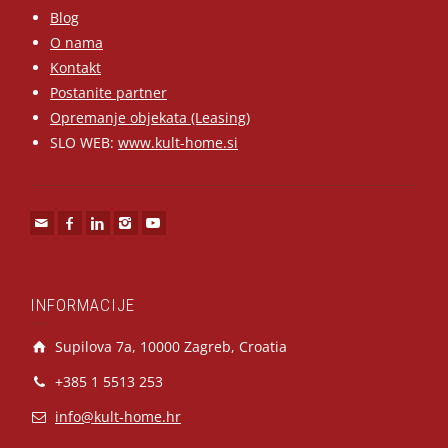
Blog
O nama
Kontakt
Postanite partner
Opremanje objekata (Leasing)
SLO WEB:
www.kult-home.si
INFORMACIJE
Supilova 7a, 10000 Zagreb, Croatia
+385 1 5513 253
info@kult-home.hr