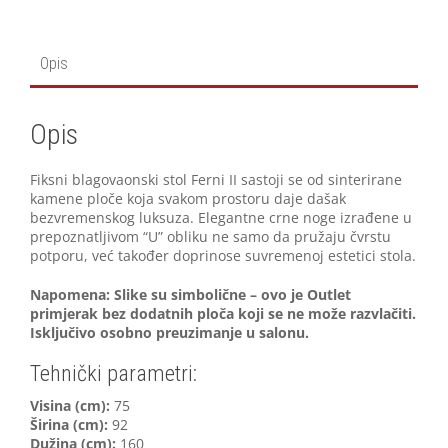
Opis
Opis
Fiksni blagovaonski stol Ferni II sastoji se od sinterirane
kamene ploče koja svakom prostoru daje dašak
bezvremenskog luksuza. Elegantne crne noge izrađene u
prepoznatljivom “U” obliku ne samo da pružaju čvrstu
potporu, već također doprinose suvremenoj estetici stola.
Napomena: Slike su simbolične – ovo je Outlet
primjerak bez dodatnih ploča koji se ne može razvlačiti.
Isključivo osobno preuzimanje u salonu.
Tehnički parametri:
Visina (cm):
75
Širina (cm):
92
Dužina (cm):
160