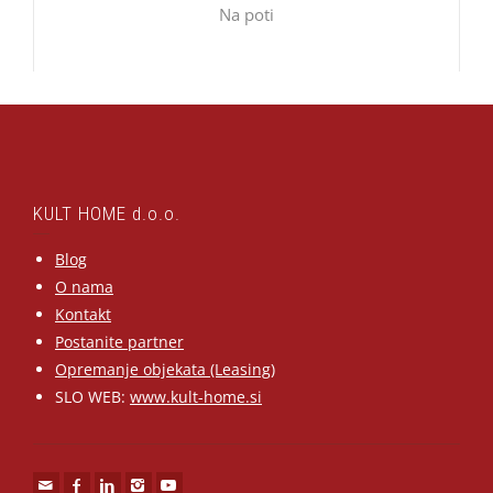
Na poti
KULT HOME d.o.o.
Blog
O nama
Kontakt
Postanite partner
Opremanje objekata (Leasing)
SLO WEB:
www.kult-home.si