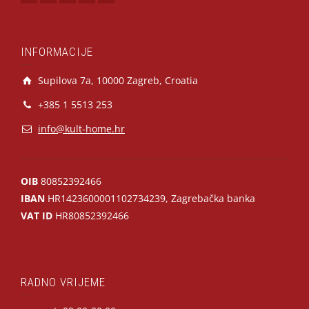
INFORMACIJE
Supilova 7a, 10000 Zagreb, Croatia
+385 1 5513 253
info@kult-home.hr
OIB
80852392466
IBAN
HR1423600001102734239, Zagrebačka banka
VAT ID
HR80852392466
RADNO VRIJEME