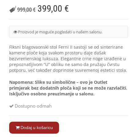
399,00
€
999,00
€
Proizvod je moguće pogledati u našem salonu.
Fiksni blagovaonski stol Ferni II sastoji se od sinterirane
kamene ploče koja svakom prostoru daje dašak
bezvremenskog luksuza. Elegantne crne noge izrađene u
prepoznatljivom “U” obliku ne samo da pružaju čvrstu
potporu, već također doprinose suvremenoj estetici stola.
Napomena: Slike su simbolične – ovo je Outlet
primjerak bez dodatnih ploča koji se ne može razvlačiti.
Isključivo osobno preuzimanje u salonu.
Dostupno odmah
Dodaj u košaricu