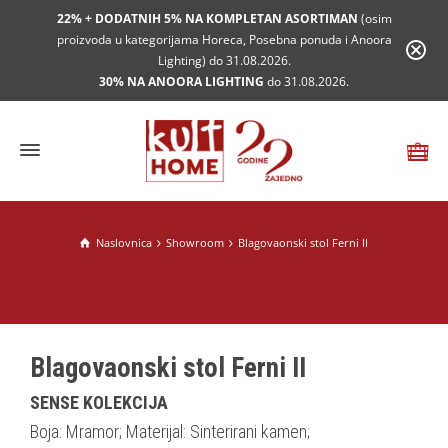
22% + DODATNIH 5% NA KOMPLETAN ASORTIMAN
(osim
proizvoda u kategorijama Horeca, Posebna ponuda i Anoora
Lighting) do 31.08.2026.
30% NA ANOORA LIGHTING
do 31.08.2026.
Naslovnica
Showroom
Blagovaonski stol Ferni II
Blagovaonski stol Ferni II
SENSE KOLEKCIJA
Boja: Mramor; Materijal: Sinterirani kamen;