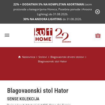
22% + DODATNIH 5% NA KOMPLETAN ASORTIMAN
(osim
proizvoda u kategorijama Horeca, Posebna ponuda i Anoora
Lighting) do 31.08.2026.
30% NA ANOORA LIGHTING
do 31.08.2026.
Naslovnica
Stolovi
Blagovaonski drveni stolovi
Blagovaonski stol Hator
Blagovaonski stol Hator
SENSE KOLEKCIJA