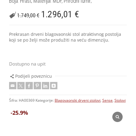
Boja: Hrast; Materijal: MDF, Prirodni furnir;
1.296,01
€
1.749,00
€
Prekrasan drveni blagovaonski stol atraktivnog postolja
koji se po želji može produžiti na veću dimenziju.
Dostupno na upit
Podijeli poveznicu
Šifra:
HA00369
Kategorije:
Blagovaonski drveni stolovi
,
Sense
,
Stolovi
-25.9%