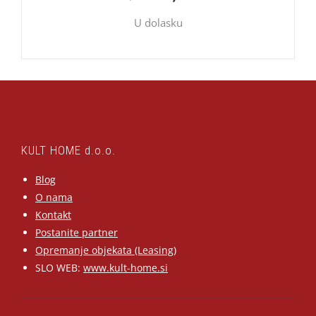
U dolasku
KULT HOME d.o.o.
Blog
O nama
Kontakt
Postanite partner
Opremanje objekata (Leasing)
SLO WEB:
www.kult-home.si