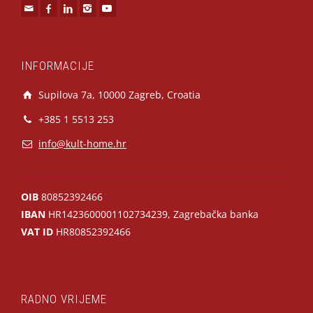
INFORMACIJE
Supilova 7a, 10000 Zagreb, Croatia
+385 1 5513 253
info@kult-home.hr
OIB
80852392466
IBAN
HR1423600001102734239, Zagrebačka banka
VAT ID
HR80852392466
RADNO VRIJEME