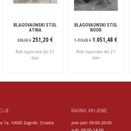
BLAGOVAONSKI STOL
BLAGOVAONSKI STOL
ATINA
NOOR
251,20
€
1.051,48
€
339,00
€
1.419,00
€
Rok isporuke do 21
Rok isporuke do 21
dan
dan
CIJE
RADNO VRIJEME
a 7a, 10000 Zagreb, Croatia
pon-pet: 09:00-20:00
sub: 09:00-14:00