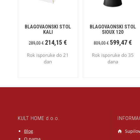
BLAGOVAONSKI STOL
BLAGOVAONSKI STOL
KALI
SIOUX 120
214,15
€
599,47
€
289,00
€
809,00
€
Rok isporuke do 21
Rok isporuke do 35
dan
dana
KULT HOME d.o.o.
INFORMA
Blog
Supilov
O nama