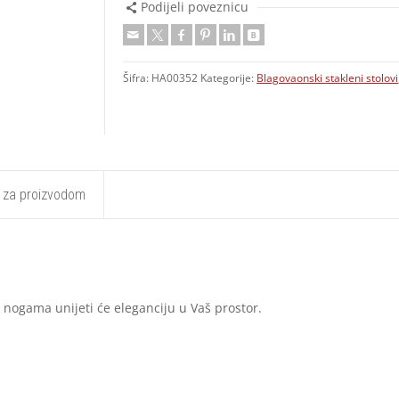
Podijeli poveznicu
Šifra:
HA00352
Kategorije:
Blagovaonski stakleni stolovi
t za proizvodom
m nogama unijeti će eleganciju u Vaš prostor.