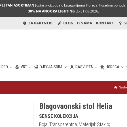
MPLETAN ASORTIMAN
(osim proizvoda u kategorijama Horeca, Posebna ponuda i 
30% NA ANOORA LIGHTING
do 31.08.2026.
ZA PARTNERE
|
BLOG
|
O NAMA
|
KONTAKT
|
Su
URED
VRT
DJEČJA SOBA
RASVJETA
HORECA
Naslo
Blagovaonski stol Helia
SENSE KOLEKCIJA
Boja: Transparentna; Materijal: Staklo;