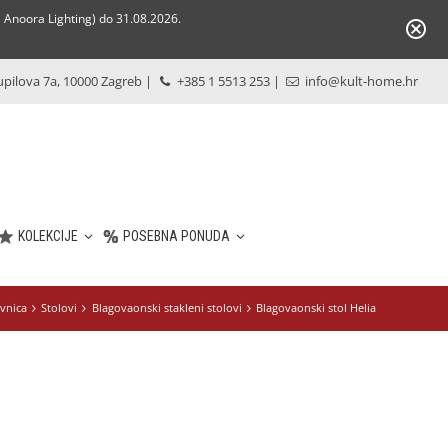
Anoora Lighting) do 31.08.2026.
pilova 7a, 10000 Zagreb
|
+385 1 5513 253
|
info@kult-home.hr
KOLEKCIJE
POSEBNA PONUDA
vnica
Stolovi
Blagovaonski stakleni stolovi
Blagovaonski stol Helia