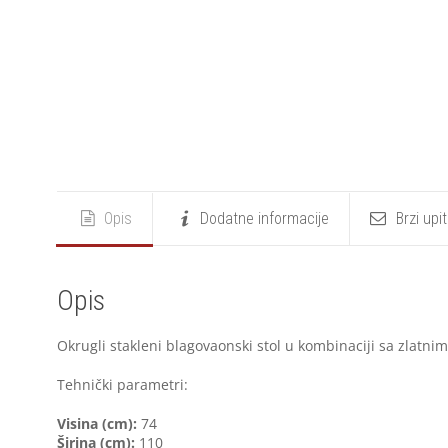
Opis
Dodatne informacije
Brzi upi
Opis
Okrugli stakleni blagovaonski stol u kombinaciji sa zlatni
Tehnički parametri:
V
isina (cm):
74
Širina (cm):
110