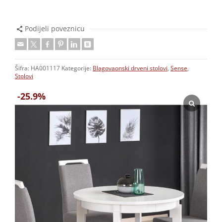
Podijeli poveznicu
Šifra:
HA001117
Kategorije:
Blagovaonski drveni stolovi
,
Sense
,
Stolovi
-25.9%