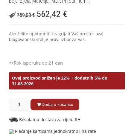
Boja: Bijela; Materijal: MDF, Prirodni furnir;
562,42
€
759,00
€
Ako želite upotpuniti i zagrijati Vaš prostor ovaj
blagovaonski stol je pravi izbor za Vas.
Rok isporuke do 21 dan
Ovaj proizvod snižen je 22% + dodatnih 5% do
31.08.2026.
Dodaj u košaricu
Besplatna dostava za cijelu RH
Plaćanje karticama jednokratno i na rate