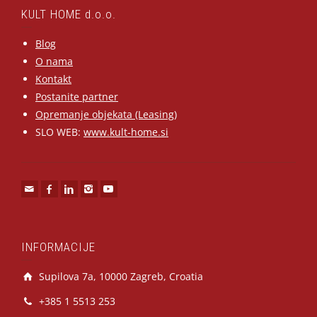
KULT HOME d.o.o.
Blog
O nama
Kontakt
Postanite partner
Opremanje objekata (Leasing)
SLO WEB:
www.kult-home.si
INFORMACIJE
Supilova 7a, 10000 Zagreb, Croatia
+385 1 5513 253