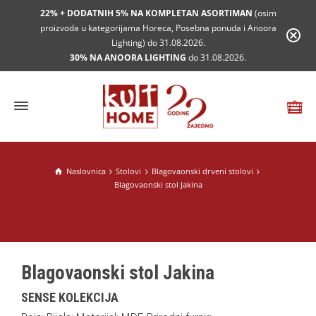
22% + DODATNIH 5% NA KOMPLETAN ASORTIMAN
(osim
proizvoda u kategorijama Horeca, Posebna ponuda i Anoora
Lighting) do 31.08.2026.
30% NA ANOORA LIGHTING
do 31.08.2026.
Naslovnica
Stolovi
Blagovaonski drveni stolovi
Blagovaonski stol Jakina
Blagovaonski stol Jakina
SENSE KOLEKCIJA