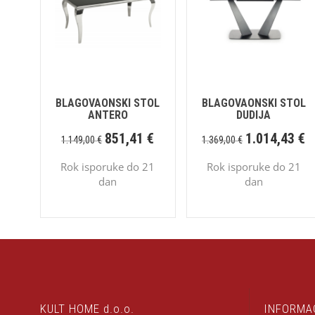
BLAGOVAONSKI STOL
BLAGOVAONSKI STOL
ANTERO
DUDIJA
851,41
€
1.014,43
€
1.149,00
€
1.369,00
€
Rok isporuke do 21
Rok isporuke do 21
dan
dan
KULT HOME d.o.o.
INFORMA