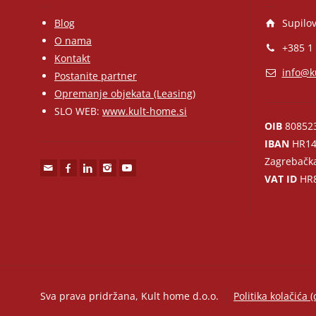
Blog
Supilov
O nama
+385 1
Kontakt
info@k
Postanite partner
Opremanje objekata (Leasing)
SLO WEB:
www.kult-home.si
OIB
80852
IBAN
HR14
Zagrebačk
VAT ID
HR8
Sva prava pridržana, Kult home d.o.o.
Politika kolačića (