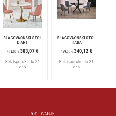
BLAGOVAONSKI STOL
BLAGOVAONSKI STOL
DIART
TIARA
303,07
€
340,12
€
409,00
€
459,00
€
Rok isporuke do 21
Rok isporuke do 21
dan
dan
POSLOVANJE