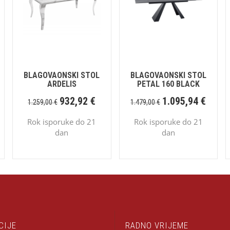
BLAGOVAONSKI STOL
BLAGOVAONSKI STOL
ARDELIS
PETAL 160 BLACK
932,92
€
1.095,94
€
1.259,00
€
1.479,00
€
Rok isporuke do 21
Rok isporuke do 21
dan
dan
CIJE
RADNO VRIJEME