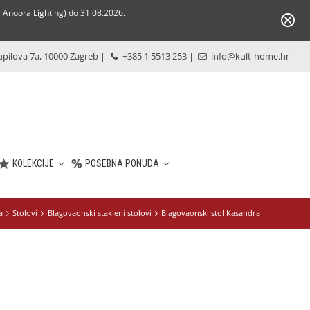
Anoora Lighting) do 31.08.2026.
pilova 7a, 10000 Zagreb
|
+385 1 5513 253
|
info@kult-home.hr
KOLEKCIJE
POSEBNA PONUDA
a
Stolovi
Blagovaonski stakleni stolovi
Blagovaonski stol Kasandra