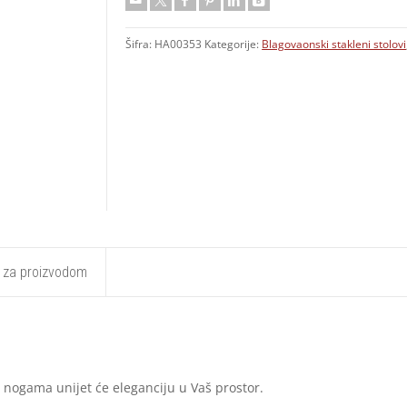
Šifra:
HA00353
Kategorije:
Blagovaonski stakleni stolovi
t za proizvodom
m nogama unijet će eleganciju u Vaš prostor.