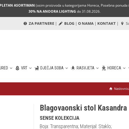
MPLETAN ASORTIMAN
(osim proizvoda u kategorijama Horeca, Posebna ponuda i 
30% NA ANOORA LIGHTING
do 31.08.2026.
ZA PARTNERE
|
BLOG
|
O NAMA
|
KONTAKT
|
Su
URED
VRT
DJEČJA SOBA
RASVJETA
HORECA
Naslovnic
Blagovaonski stol Kasandra
SENSE KOLEKCIJA
Boja: Transparentna; Materijal: Staklo;