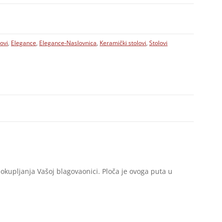
ovi
,
Elegance
,
Elegance-Naslovnica
,
Keramički stolovi
,
Stolovi
 okupljanja Vašoj blagovaonici. Ploča je ovoga puta u