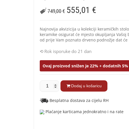
555,01
€
749,00
€
Najnovija akvizicija u kolekciji keramičkih stol
keramike osigurat će mjesto okupljanja Vašoj bl
od prije Vam poznato drveno podnožje dat će 
Rok isporuke do 21 dan
Ovaj proizvod snižen je 22% + dodatnih 5% 
Dodaj u košaricu
Besplatna dostava za cijelu RH
Plaćanje karticama jednokratno i na rate