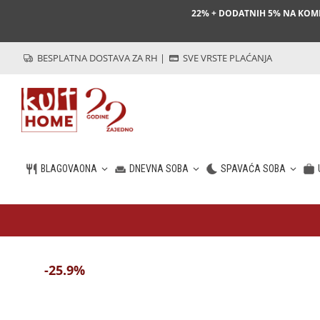
22% + DODATNIH 5% NA KO
BESPLATNA DOSTAVA ZA RH
|
SVE VRSTE PLAĆANJA
BLAGOVAONA
DNEVNA SOBA
SPAVAĆA SOBA
HR
-25.9%