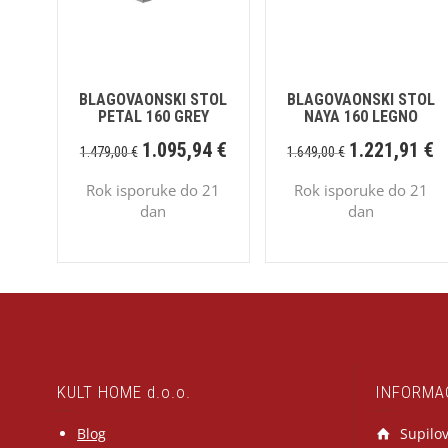
BLAGOVAONSKI STOL
BLAGOVAONSKI STOL
PETAL 160 GREY
NAYA 160 LEGNO
1.095,94
€
1.221,91
€
1.479,00
€
1.649,00
€
Rok isporuke do 21
Rok isporuke do 21
dan
dan
KULT HOME d.o.o.
INFORMA
Blog
Supilov