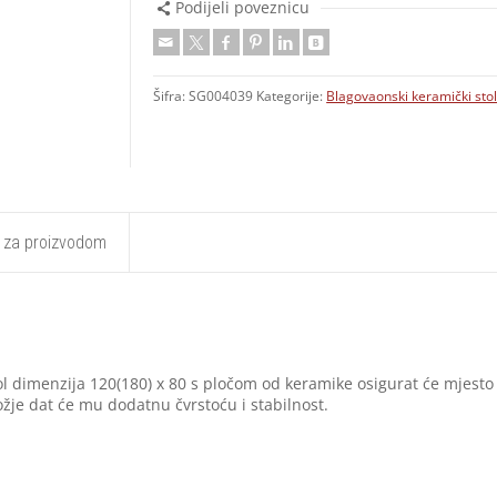
Podijeli poveznicu
Šifra:
SG004039
Kategorije:
Blagovaonski keramički stol
t za proizvodom
tol dimenzija 120(180) x 80 s pločom od keramike osigurat će mjesto
ožje dat će mu dodatnu čvrstoću i stabilnost.