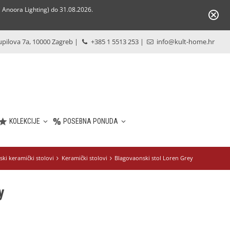
Anoora Lighting) do 31.08.2026.
pilova 7a, 10000 Zagreb
|
+385 1 5513 253
|
info@kult-home.hr
KOLEKCIJE
POSEBNA PONUDA
ki keramički stolovi
Keramički stolovi
Blagovaonski stol Loren Grey
y