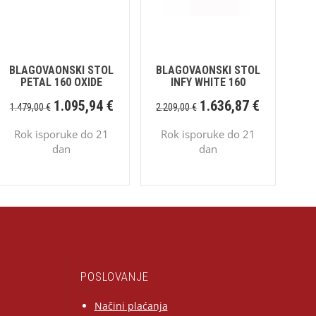
BLAGOVAONSKI STOL
BLAGOVAONSKI STOL
PETAL 160 OXIDE
INFY WHITE 160
1.095,94
€
1.636,87
€
1.479,00
€
2.209,00
€
Rok isporuke do 21
Rok isporuke do 21
dan
dan
POSLOVANJE
Načini plaćanja