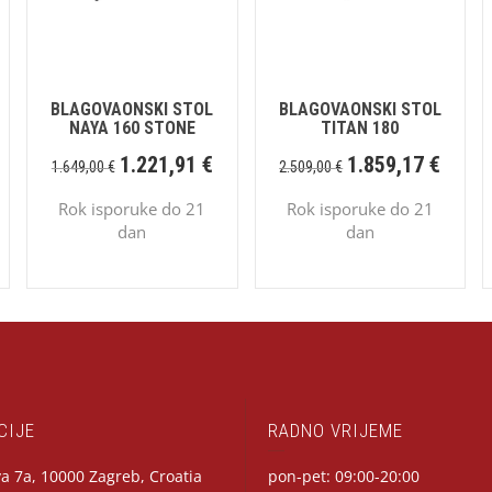
BLAGOVAONSKI STOL
BLAGOVAONSKI STOL
NAYA 160 STONE
TITAN 180
1.221,91
€
1.859,17
€
1.649,00
€
2.509,00
€
Rok isporuke do 21
Rok isporuke do 21
dan
dan
CIJE
RADNO VRIJEME
a 7a, 10000 Zagreb, Croatia
pon-pet: 09:00-20:00