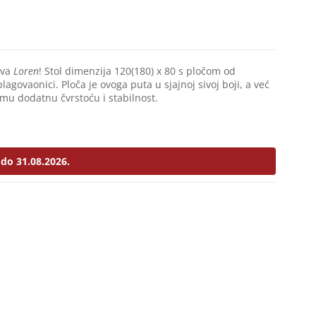
ova
Loren
! Stol dimenzija 120(180) x 80 s pločom od
agovaonici. Ploča je ovoga puta u sjajnoj sivoj boji, a već
mu dodatnu čvrstoću i stabilnost.
do 31.08.2026.