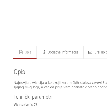
Opis
Dodatne informacije
Brzi upi
Opis
Najnovija akvizicija u kolekciji keramičkih stolova
Loren
! S
sjajnoj sivoj boji, a već od prije Vam poznato drveno podn
Tehnički parametri:
V
isina (cm):
76