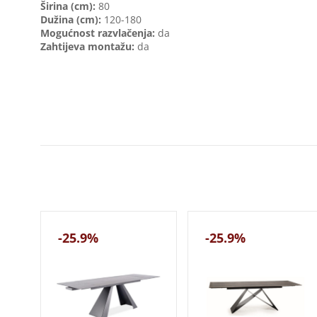
Širina (cm):
80
Dužina (cm):
120-180
Mogućnost razvlačenja:
da
Zahtijeva montažu:
da
-25.9%
-25.9%