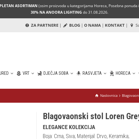
MPLETAN ASORTIMAN
(osim proizvoda u kategorijama Horeca, Posebna ponuda i 
30% NA ANOORA LIGHTING
do 31.08.2026.
ZA PARTNERE
|
BLOG
|
O NAMA
|
KONTAKT
|
Su
URED
VRT
DJEČJA SOBA
RASVJETA
HORECA
Naslovnica
Blagovaons
Blagovaonski stol Loren Gre
ELEGANCE KOLEKCIJA
Boja: Crna, Siva; Materijal: Drvo, Keramika;