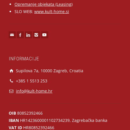
Opremanje objekata (Leasing)
SLO WEB:
www.kult-home.si
INFORMACIJE
Supilova 7a, 10000 Zagreb, Croatia
+385 1 5513 253
info@kult-home.hr
OIB
80852392466
IBAN
HR1423600001102734239, Zagrebačka banka
VAT ID
HR80852392466