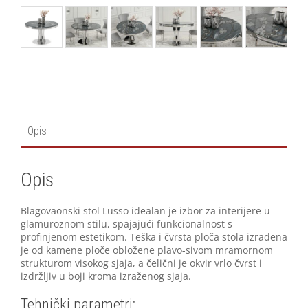
Opis
Opis
Blagovaonski stol Lusso idealan je izbor za interijere u
glamuroznom stilu, spajajući funkcionalnost s
profinjenom estetikom. Teška i čvrsta ploča stola izrađena
je od kamene ploče obložene plavo-sivom mramornom
strukturom visokog sjaja, a čelični je okvir vrlo čvrst i
izdržljiv u boji kroma izraženog sjaja.
Tehnički parametri: