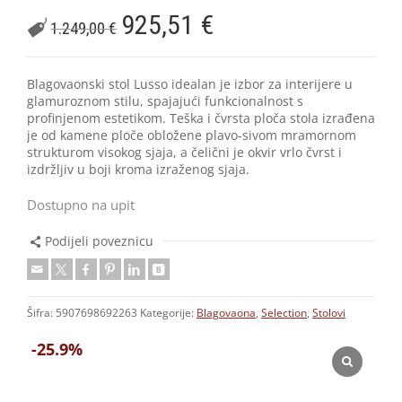
925,51
€
1.249,00
€
Blagovaonski stol Lusso idealan je izbor za interijere u
glamuroznom stilu, spajajući funkcionalnost s
profinjenom estetikom. Teška i čvrsta ploča stola izrađena
je od kamene ploče obložene plavo-sivom mramornom
strukturom visokog sjaja, a čelični je okvir vrlo čvrst i
izdržljiv u boji kroma izraženog sjaja.
Dostupno na upit
Podijeli poveznicu
Šifra:
5907698692263
Kategorije:
Blagovaona
,
Selection
,
Stolovi
-25.9%