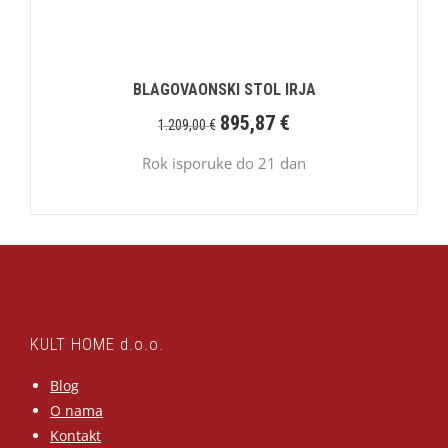
BLAGOVAONSKI STOL IRJA
895,87
€
1.209,00
€
Rok isporuke do 21 dan
KULT HOME d.o.o.
Blog
O nama
Kontakt