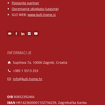
Postanite partner
Opremanje objekata (Leasing)
SLO WEB:
www.kult-home.si
INFORMACIJE
Supilova 7a, 10000 Zagreb, Croatia
+385 1 5513 253
info@kult-home.hr
OIB
80852392466
IBAN
HR1423600001102734239, Zagrebačka banka