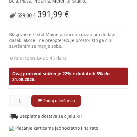
Boja: Plava, Prozirna; Materijal: Staklo;
391,99
€
529,00
€
Blagovaonski stol Maine prozirnim dizajnom dodaje
dašak lakoće i ne preopterećuje prostor što ga čini
savršenim za manje sobe.
Rok isporuke do 45 dana
Ovaj proizvod snižen je 22% + dodatnih 5% do
31.08.2026.
Dodaj u košaricu
Besplatna dostava za cijelu RH
Plaćanje karticama jednokratno i na rate