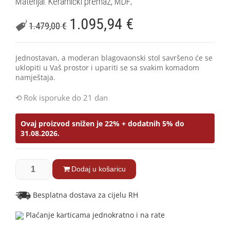
Materijal: Keramički premaz, MDF;
1.095,94
€
1.479,00
€
Jednostavan, a moderan blagovaonski stol savršeno će se
uklopiti u Vaš prostor i upariti se sa svakim komadom
namještaja.
Rok isporuke do 21 dan
Ovaj proizvod snižen je 22% + dodatnih 5% do
31.08.2026.
Dodaj u košaricu
Besplatna dostava za cijelu RH
Plaćanje karticama jednokratno i na rate