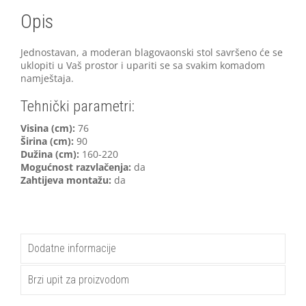
Opis
Jednostavan, a moderan blagovaonski stol savršeno će se
uklopiti u Vaš prostor i upariti se sa svakim komadom
namještaja.
Tehnički parametri:
V
isina (cm):
76
Širina (cm):
90
Dužina (cm):
160-220
Mogućnost razvlačenja:
da
Zahtijeva montažu:
da
Dodatne informacije
Brzi upit za proizvodom