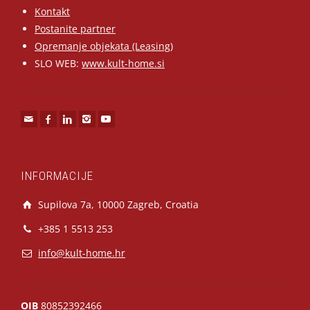
Kontakt
Postanite partner
Opremanje objekata (Leasing)
SLO WEB:
www.kult-home.si
INFORMACIJE
Supilova 7a, 10000 Zagreb, Croatia
+385 1 5513 253
info@kult-home.hr
OIB
80852392466