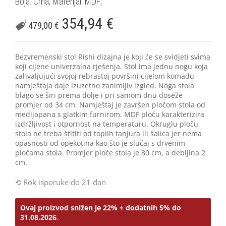
Boja: Crna; Materijal: MDF;
354,94
€
479,00
€
Bezvremenski stol Rishi dizajna je koji će se svidjeti svima
koji cijene univerzalna rješenja. Stol ima jednu nogu koja
zahvaljujući svojoj rebrastoj površini cijelom komadu
namještaja daje izuzetno zanimljiv izgled. Noga stola
blago se širi prema dolje i pri samom dnu doseže
promjer od 34 cm. Namještaj je završen pločom stola od
medijapana s glatkim furnirom. MDF ploču karakterizira
izdržljivost i otpornost na temperaturu. Okruglu ploču
stola ne treba štititi od toplih tanjura ili šalica jer nema
opasnosti od opekotina kao što je slučaj s drvenim
pločama stola. Promjer ploče stola je 80 cm, a debljina 2
cm.
Rok isporuke do 21 dan
Ovaj proizvod snižen je 22% + dodatnih 5% do
31.08.2026.