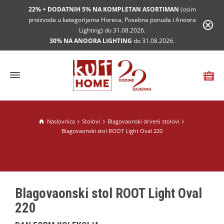
22% + DODATNIH 5% NA KOMPLETAN ASORTIMAN
(osim
proizvoda u kategorijama Horeca, Posebna ponuda i Anoora
Lighting) do 31.08.2026.
30% NA ANOORA LIGHTING
do 31.08.2026.
Naslovnica
Stolovi
Blagovaonski drveni stolovi
Blagovaonski stol ROOT Light Oval 220
Blagovaonski stol ROOT Light Oval
220