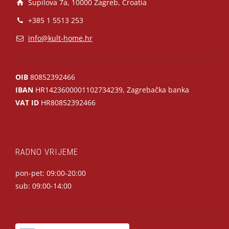
Supilova 7a, 10000 Zagreb, Croatia
+385 1 5513 253
info@kult-home.hr
OIB
80852392466
IBAN
HR1423600001102734239, Zagrebačka banka
VAT ID
HR80852392466
RADNO VRIJEME
pon-pet: 09:00-20:00
sub: 09:00-14:00