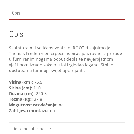
Opis
Opis
Skulpturalni i veličanstveni stol ROOT dizajnirao je
Thomas Frederiksen crpeći inspiraciju izravno iz prirode
u furniranim nogama poput debla te nevjerojatnom
vještinom izrade kako bi stol izgledao lagano. Stol je
dostupan u tamnoj i svijetloj varijanti.
Visina (cm):
75.5
Širina (cm):
110
Dužina (cm):
220.5
Težina (kg):
37.8
Mogućnost razvlačenja:
ne
Zahtijeva montažu:
da
Dodatne informacije