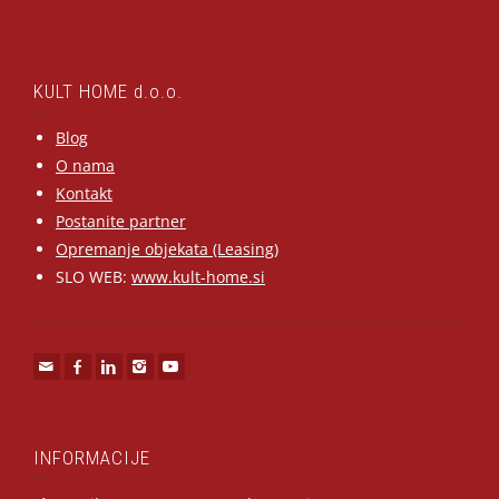
KULT HOME d.o.o.
Blog
O nama
Kontakt
Postanite partner
Opremanje objekata (Leasing)
SLO WEB:
www.kult-home.si
INFORMACIJE