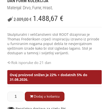
DAN FORM KOLEKCIJA
Materijal: Drvo, Furnir, Hrast;
1.488,67
€
2.009,00
€
Skulpturalni i veličanstveni stol ROOT dizajnirao je
Thomas Frederiksen crpeći inspiraciju izravno iz prirode
u furniranim nogama poput debla te nevjerojatnom
vještinom izrade kako bi stol izgledao lagano. Stol je
dostupan u tamnoj i svijetloj varijanti.
Rok isporuke do 21 dan
Ovaj proizvod snižen je 22% + dodatnih 5% do
31.08.2026.
Dodaj u košaricu
Besplatna dostava za cijelu RH